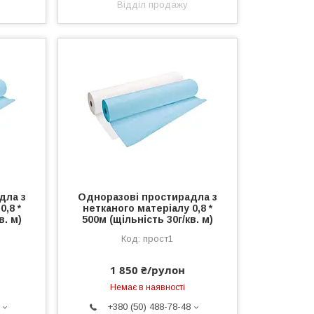
Відділ продажу
дла з
Одноразові простирадла з
0,8 *
нетканого матеріалу 0,8 *
в. м)
500м (щільність 30г/кв. м)
прост1
1 850 ₴/рулон
Немає в наявності
+380 (50) 488-78-48