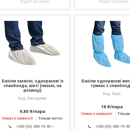
Відділ продажу
Відділ продажу
Бахіли захисні, одноразові із
Бахіли одноразові вис
спанбонда, шиті (низькі, на
гумках з спанбон
резинці)
бах2
баходнниз
18 ₴/пара
9,80 ₴/пара
Немає в наявності
Тільки
Немає в наявності
Тільки оптом
+380 (50) 488-78-48
+380 (50) 488-78-48