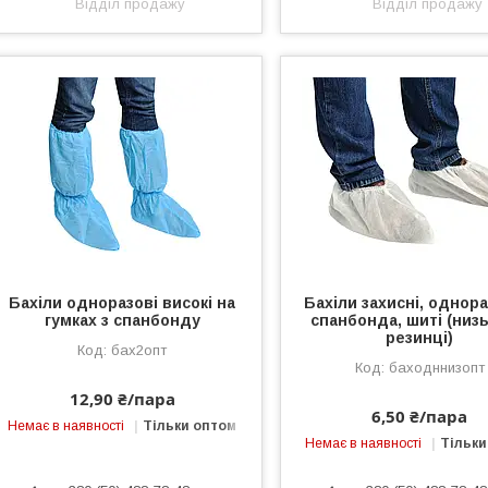
Відділ продажу
Відділ продажу
Бахіли одноразові високі на
Бахіли захисні, однораз
гумках з спанбонду
спанбонда, шиті (низь
резинці)
бах2опт
баходннизопт
12,90 ₴/пара
6,50 ₴/пара
Немає в наявності
Тільки оптом
Немає в наявності
Тільки