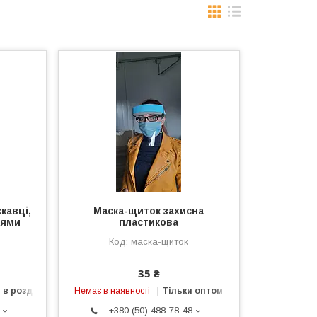
кавці,
Маска-щиток захисна
нями
пластикова
маска-щиток
35 ₴
 в роздріб
Немає в наявності
Тільки оптом
+380 (50) 488-78-48