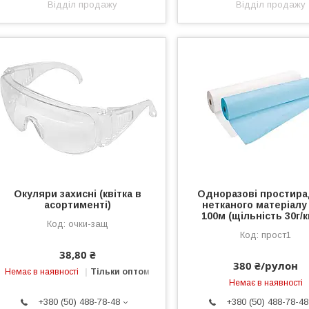
Відділ продажу
Відділ продажу
Окуляри захисні (квітка в
Одноразові простира
асортименті)
нетканого матеріалу 
100м (щільність 30г/к
очки-защ
прост1
38,80 ₴
380 ₴/рулон
Немає в наявності
Тільки оптом
Немає в наявності
+380 (50) 488-78-48
+380 (50) 488-78-48