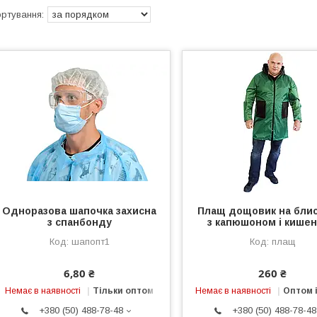
Одноразова шапочка захисна
Плащ дощовик на блис
з спанбонду
з капюшоном і кише
шапопт1
плащ
6,80 ₴
260 ₴
Немає в наявності
Тільки оптом
Немає в наявності
Оптом і
+380 (50) 488-78-48
+380 (50) 488-78-48