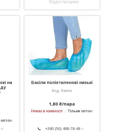
Відділ продажу
окі на
Бахіли поліетиленові низькі
нду
бахпэ
)
1,80 ₴/пара
Немає в наявності
Тільки оптом
 оптом
+380 (50) 488-78-48