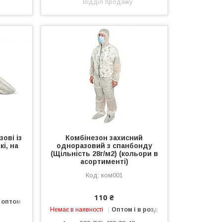
Відділ продажу
ові із
Комбінезон захисний
кі, на
одноразовий з спанбонду
(Щільність 28г/м2) (кольори в
асортименті)
ком001
110 ₴
 оптом
Немає в наявності
Оптом і в роздріб