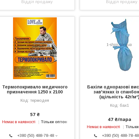
Відділ продажу
Відділ продажу
Термопокривало медичного
Бахіли одноразові вис
призначення 1250 х 2100
зав'язках із спанбо
(щільність 42г/м²
термодея
бах1
57 ₴
47 ₴/пара
Немає в наявності
Тільки оптом
Немає в наявності
Тільки
+380 (50) 488-78-48
+380 (50) 488-78-48