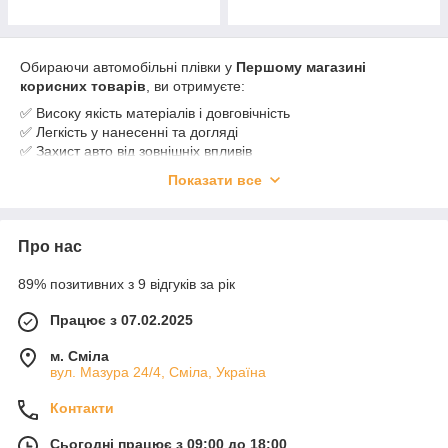
Обираючи автомобільні плівки у
Першому магазині
корисних товарів
, ви отримуєте:
✅ Високу якість матеріалів і довговічність
✅ Легкість у нанесенні та догляді
✅ Захист авто від зовнішніх впливів
✅ Професійні консультації і допомогу у виборі
Показати все
✅ Швидку доставку по Україні 🚚
Підкресліть індивідуальність свого авто та збережіть його
вигляд на довгі роки!
Про нас
Перший магазин корисних товарів
— якість і стиль на
колесах 🚗✨
89% позитивних з 9 відгуків за рік
Працює з 07.02.2025
м. Сміла
вул. Мазура 24/4, Сміла, Україна
Контакти
Сьогодні працює з 09:00 до 18:00