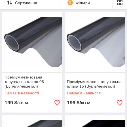
Сортування
0
Фільтри
унікального дизайну авто
🌟
Антиблікові та енергозберігаючі плівки
— підвищують
комфорт водія і пасажирів
Преміумметизована
тонувальна плівка 05
Преміумметалеві тонувальна
(Вугілля/неметал)
плівка 15 (Вугль/неметал)
Немає в наявності
Немає в наявності
199
199
₴/кв.м
₴/кв.м