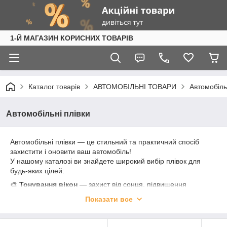
1-Й МАГАЗИН КОРИСНИХ ТОВАРІВ
Каталог товарів
АВТОМОБІЛЬНІ ТОВАРИ
Автомобіль
Автомобільні плівки
Автомобільні плівки — це стильний та практичний спосіб
захистити і оновити ваш автомобіль!
У нашому каталозі ви знайдете широкий вибір плівок для
будь-яких цілей:
🎨
Тонування вікон
— захист від сонця, підвищення
приватності і зниження нагрівання салону
Показати все
🛡️
Захисні плівки (антигравійні)
— оберігають кузов від
подряпин, камінців і дрібних пошкоджень
💎
Декоративні плівки
— для зміни кольору або створення