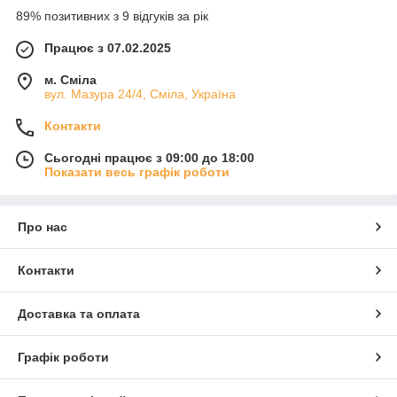
🧽 Що ви знайдете в нашому асортименті?
89% позитивних з 9 відгуків за рік
🍴
Для кухні:
Працює з 07.02.2025
Губки та серветки для миття посуду
м. Сміла
Щітки, йоржики, дозатори
вул. Мазура 24/4, Сміла, Україна
Рукавички господарські (латексні, прогумовані)
Контакти
Органайзери та сушарки для посуду
Сьогодні працює з 09:00 до 18:00
Кухонні рушники, серветки, ганчірки
Показати весь графік роботи
Мийки з нержавійки, сушарки, крани
🧹
Для прибирання:
Про нас
Мікрофібра – універсальна, для скла, дзеркал і
меблів
Контакти
Швабри, насадки, відра
Серветки для підлоги, пилу, кухні
Доставка та оплата
Спецзасоби для прибирання (губки з абразивом,
металеві сітки тощо)
Графік роботи
💪 Чому варто обирати нас:
✅ Тільки
перевірені матеріали
– які не псують поверхні, не