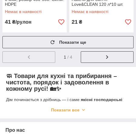
HDPE
Love&CLEAN 120 л*10 шт.
Немає в наявності
Немає в наявності
41
21
₴/рулон
₴
Показати ще
1
/ 4
🧼 Товари для кухні та прибирання –
чистота, порядок і задоволення в
кожному русі! 🏡✨
Дім починається з дрібниць — і саме
якісні господарські
товари
допомагають щодня підтримувати порядок, готувати
Показати все
із задоволенням та прибирати без зайвих зусиль.
У категорії
«Товари для кухні та прибирання»
ми зібрали
все, що робить ваш побут
простішим, зручнішим і
Про нас
приємнішим
💖