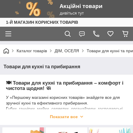
1-Й МАГАЗИН КОРИСНИХ ТОВАРІВ
Каталог товарів
ДІМ, ОСЕЛЯ
Товари для кухні та пр
Товари для кухні та прибирання
🍽️ Товари для кухні та прибирання – комфорт і
чистота щодня! 🧼
У «Першому магазині корисних товарів» знайдете все для
зручної кухні та ефективного прибирання.
Губки, ганчірки, мийки, серветки, органайзери, господарські
рукавички та інше – все під рукою, все якісне 💪
Показати все
Робіть дім чистим, а процес – легким і приємним! 🧽✨