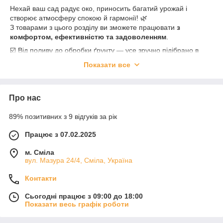
Нехай ваш сад радує око, приносить багатий урожай і
створює атмосферу спокою й гармонії! 🌿
З товарами з цього розділу ви зможете працювати
з
комфортом, ефективністю та задоволенням
.
☑️ Від поливу до обробки ґрунту — усе зручно підібрано в
одному місці.
Показати все
☑️ Сучасні рішення — як для ручної праці, так і для
автоматизованих процесів.
☑️ Стильний вигляд вашого саду — завдяки еко-горщикам та
Про нас
декоративним аксесуарам.
☑️ Надійний захист рослин — із засобами безпечного
89% позитивних з 9 відгуків за рік
догляду.
☑️ Затишок на ділянці — з тентами, що захистять від сонця чи
Працює з 07.02.2025
дощу.
🎯 Ми дбаємо, щоб наші товари були не лише якісними, а й
м. Сміла
доступними.
вул. Мазура 24/4, Сміла, Україна
🚚 Швидка доставка по Україні, 💬 підтримка та консультації,
🎁 регулярні акції — усе для вашої зручності!
Контакти
Обирайте
"Перший магазин корисних товарів"
— і
Сьогодні працює з 09:00 до 18:00
перетворіть свій сад на місце сили та натхнення! 🌸🌳
Показати весь графік роботи