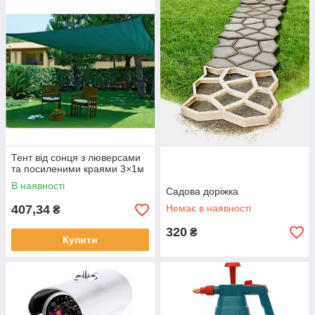
Тент від сонця з люверсами
та посиленими краями 3×1м
В наявності
Садова доріжка
407,34
Немає в наявності
₴
320
₴
Купити