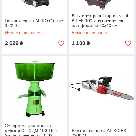
Ваги електронні торговельні
Газонокосарка AL-KO Classic
BITEK 100 кг із посиленою
3.22 SE
платформою 30х40 см
Немає в наявності
Немає в наявності
2 029
1 100
₴
₴
Сепаратор для молока
«Мотор Січ СЦМ-100-19П»
Електрична пила AL-KO EKI
Україна, двигун ДС-0.02
2200/40