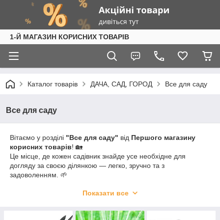
1-Й МАГАЗИН КОРИСНИХ ТОВАРІВ
Каталог товарів
ДАЧА, САД, ГОРОД
Все для саду
Все для саду
Вітаємо у розділі
"Все для саду"
від
Першого магазину
корисних товарів
! 🏡
Це місце, де кожен садівник знайде усе необхідне для
догляду за своєю ділянкою — легко, зручно та з
задоволенням. 🌱
У нашому асортименті:
Показати все
🔧
Садовий інвентар
— лопати, граблі, секатори, пилки,
ножиці та інші зручні інструменти для повноцінної роботи на