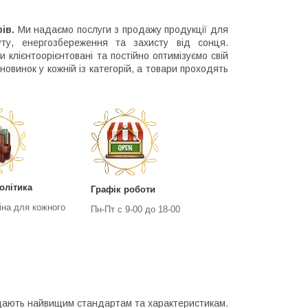
рів.
Ми надаємо послуги з продажу продукції для
ту, енергозбереження та захисту від сонця.
Ми клієнтоорієнтовані та постійно оптимізуємо свій
овинок у кожній із категорій, а товари проходять
олітика
Графік роботи
іна для кожного
Пн-Пт с 9-00 до 18-00
відають найвищим стандартам та характеристикам.