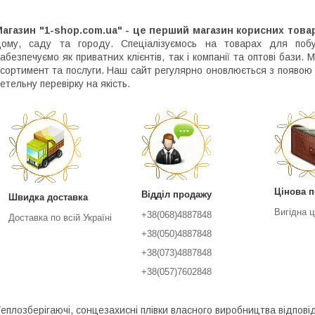
агазин "1-shop.com.ua" - це перший магазин корисних това
ому, саду та городу. Спеціалізуємось на товарах для побу
абезпечуємо як приватних клієнтів, так і компанії та оптові бази. 
сортимент та послуги. Наш сайт регулярно оновлюється з появою н
етельну перевірку на якість.
Цінова п
Відділ продажу
Швидка доставка
Вигідна ц
+38(068)4887848
Доставка по всій Україні
+38(050)4887848
+38(073)4887848
+38(057)7602848
еплозберігаючі, сонцезахисні плівки власного виробництва відпо