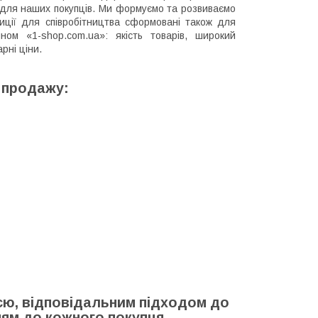
 для наших покупців. Ми формуємо та розвиваємо
зиції для співробітництва сформовані також для
ом «1-shop.com.ua»: якість товарів, широкий
рні ціни.
 продажу:
ією, відповідальним підходом до
ям до кожного покупця.