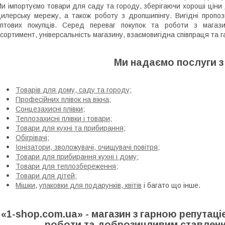
и імпортуємо товари для саду та городу, зберігаючи хороші ціни
илерську мережу, а також роботу з дропшипінгу. Вигідні пропо
птових покупців. Серед переваг покупок та роботи з магазин
сортимент, універсальність магазину, взаємовигідна співпраця та га
Ми надаємо послуги з
Товарів для дому, саду та городу
;
Професійних плівок на вікна
;
Сонцезахисні плівки
;
Теплозахисні плівки і товари
;
Товари для кухні та прибирання
;
Обігрівачі
;
Іонізатори, зволожувачі, очищувачі повітря
;
Товари для прибирання кухні і дому
;
Товари для теплозбереження
;
Товари для дітей
;
Мішки
,
упаковки для подарунків, квітів
і багато що інше.
«1-shop.com.ua» - магазин з гарною репутац
роботи та доброзичливим ставленн