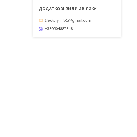
1factory.info1@gmail.com
+380504887848