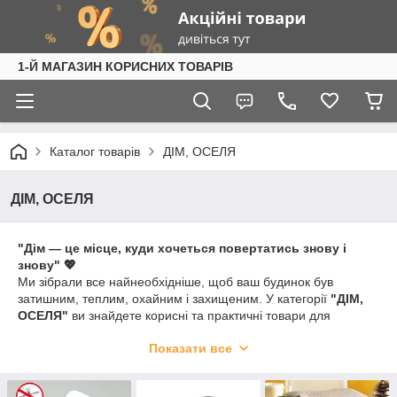
1-Й МАГАЗИН КОРИСНИХ ТОВАРІВ
Каталог товарів
ДІМ, ОСЕЛЯ
ДІМ, ОСЕЛЯ
"Дім — це місце, куди хочеться повертатись знову і
знову" 💖
Ми зібрали все найнеобхідніше, щоб ваш будинок був
затишним, теплим, охайним і захищеним. У категорії
"ДІМ,
ОСЕЛЯ"
ви знайдете корисні та практичні товари для
облаштування кожного куточка житла — від кухні до спальні,
Показати все
від вікна до дверей 🪟🚪
У нас є:
✔️ Товари для боротьби з комахами та шкідниками