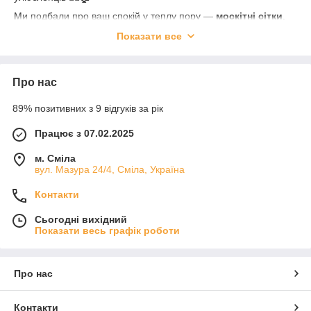
Ми подбали про ваш спокій у теплу пору —
москітні сітки
,
знищувачі комах
,
засоби боротьби з шкідниками
. В
Показати все
холодну ж —
утеплювачі
,
теплоізоляційні матеріали
,
тепловідбивні екрани
.
А ще — практичний текстиль для кухні, фартухи, прихватки,
Про нас
скатертини, подушки та ковдри, які приносять радість щодня.
Не забули ми й про друзів наших менших —
товари для
89% позитивних з 9 відгуків за рік
тварин
, включаючи зручні
будиночки для котів і
маленьких песиків
🐾
Працює з 07.02.2025
Оновлюйте свій дім із задоволенням — з нами це просто!
м. Сміла
🧽🛋️☕ Ваш затишок — наша турбота 💛
вул. Мазура 24/4, Сміла, Україна
Контакти
Сьогодні вихідний
Показати весь графік роботи
Про нас
Контакти