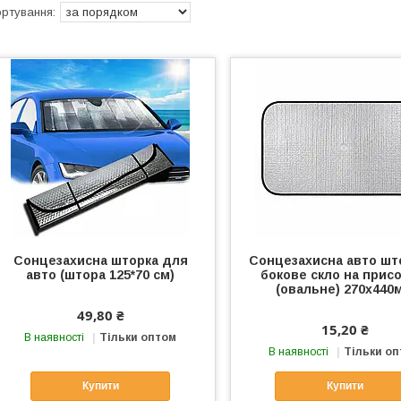
Сонцезахисна шторка для
Сонцезахисна авто шт
авто (штора 125*70 см)
бокове скло на прис
(овальне) 270х440
49,80 ₴
15,20 ₴
В наявності
Тільки оптом
В наявності
Тільки о
Купити
Купити