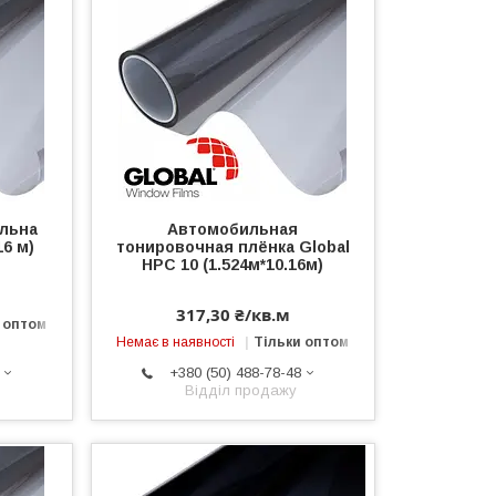
альна
Автомобильная
16 м)
тонировочная плёнка Global
HPC 10 (1.524м*10.16м)
317,30 ₴/кв.м
 оптом
Немає в наявності
Тільки оптом
+380 (50) 488-78-48
Відділ продажу