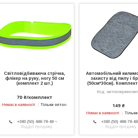
Світловідбиваюча стрічка,
Автомобільний килим
флікер на руку, ногу 50 см
захисту від пилу і б
(комплект 2 шт.)
(50см*30см). Комплект
автоковрикком
70 ₴/комплект
149 ₴
Немає в наявності
Тільки оптом
Немає в наявності
Тільки
+380 (50) 488-78-48
+380 (50) 488-78-48
Відділ продажу
Відділ продажу