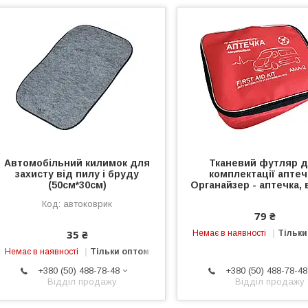
Автомобільний килимок для
Тканевий футляр 
захисту від пилу і бруду
комплектації аптеч
(50см*30см)
Органайзер - аптечка, 
автоковрик
79 ₴
35 ₴
Немає в наявності
Тільки
Немає в наявності
Тільки оптом
+380 (50) 488-78-48
+380 (50) 488-78-48
Відділ продажу
Відділ продажу