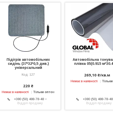
Підігрів автомобільних
Автомобільна тонув
сидінь (37*32*0,5 див.)
плівка 05(0.915 м*30.
універсальний
269,10 ₴/кв.м
127
Немає в наявності
Тільки
220 ₴
Немає в наявності
Тільки оптом
+380 (50) 488-78-48
+380 (50) 488-78-48
Відділ продажу
Відділ продажу