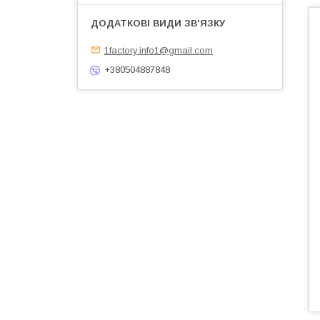
1factory.info1@gmail.com
+380504887848