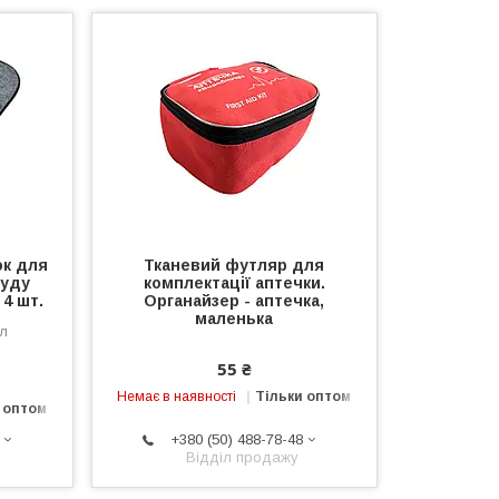
ок для
Тканевий футляр для
руду
комплектації аптечки.
 4 шт.
Органайзер - аптечка,
маленька
пл
55 ₴
Немає в наявності
Тільки оптом
 оптом
+380 (50) 488-78-48
Відділ продажу