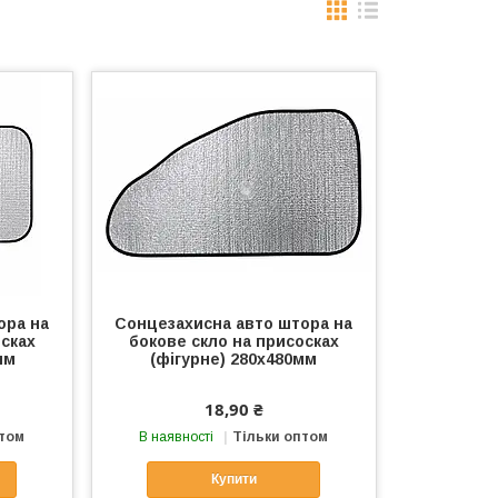
ора на
Сонцезахисна авто штора на
осках
бокове скло на присосках
мм
(фігурне) 280х480мм
18,90 ₴
птом
В наявності
Тільки оптом
Купити