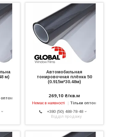
альна
Автомобильная
48 м)
тонировочная плёнка 50
(0.915м*30.48м)
269,10 ₴/кв.м
 оптом
Немає в наявності
Тільки оптом
+380 (50) 488-78-48
Відділ продажу