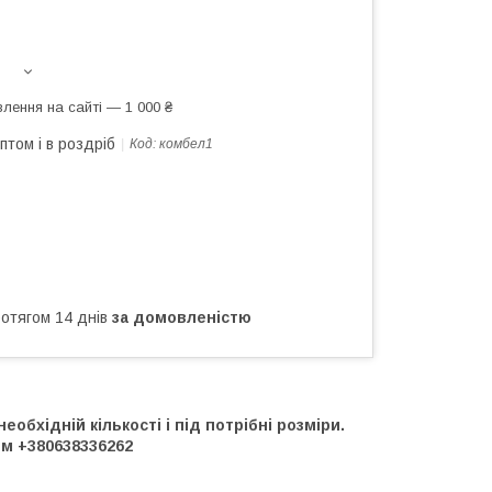
лення на сайті — 1 000 ₴
птом і в роздріб
Код:
комбел1
ротягом 14 днів
за домовленістю
бхідній кількості і під потрібні розміри.
м +380638336262