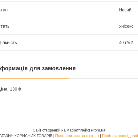
Стан
Новий
тать
Унісекс
ільність
40 г/м2
нформація для замовлення
іна:
130 ₴
Сайт створений на маркетплейсі
Prom.ua
1-Й МАГАЗИН КОРИСНИХ ТОВАРІВ |
Поскаржитися на контент
|
Політика конфіденці