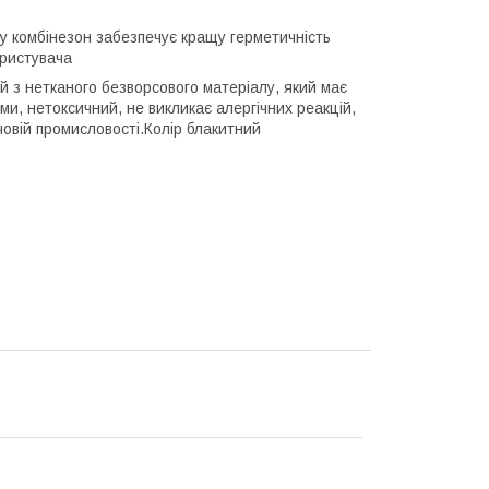
му комбінезон забезпечує кращу герметичність
ористувача
 з нетканого безворсового матеріалу, який має
и, нетоксичний, не викликає алергічних реакцій,
овій промисловості.Колір блакитний