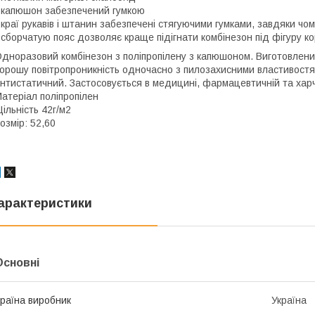
 капюшон забезпечений гумкою
 краї рукавів і штанин забезпечені стягуючими гумками, завдяки чо
 сборчатую пояс дозволяє краще підігнати комбінезон під фігуру к
дноразовий комбінезон з поліпропілену з капюшоном. Виготовлений
орошу повітропроникність одночасно з пилозахисними властивостям
нтистатичний. Застосовується в медицині, фармацевтичній та харч
атеріал поліпропілен
ільність 42г/м2
озмір: 52,60
арактеристики
Основні
раїна виробник
Україна