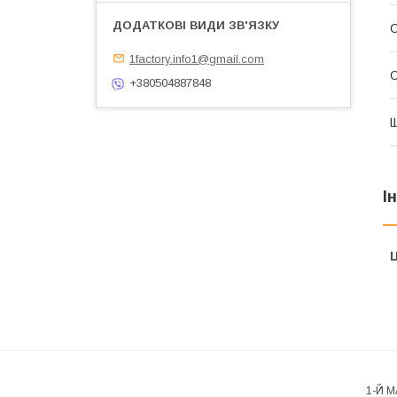
1factory.info1@gmail.com
С
+380504887848
Щ
І
Ц