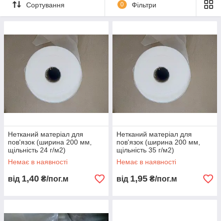
добре вбирати вологу і затримувати її, зберігаючи
Сортування
0
Фільтри
повітропроникність. Матеріал спанбонд широко
застосовується і у сфері медицини в області виготовлення
комплектів постільної білизни, захисного одягу, хірургічних
масок.
Купити оптом спанбонд високої якості ви можете на нашому
сайті.
Нетканий матеріал для
Нетканий матеріал для
пов'язок (ширина 200 мм,
пов'язок (ширина 200 мм,
щільність 24 г/м2)
щільність 35 г/м2)
Немає в наявності
Немає в наявності
1,40
1,95
від
₴/пог.м
від
₴/пог.м