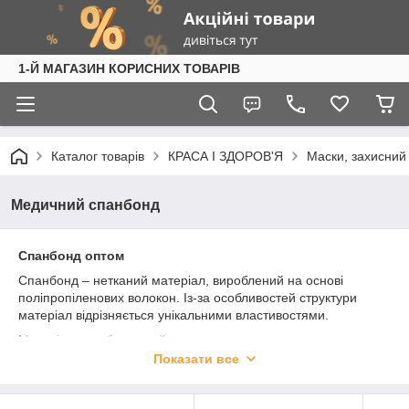
1-Й МАГАЗИН КОРИСНИХ ТОВАРІВ
Каталог товарів
КРАСА І ЗДОРОВ'Я
Маски, захисний 
Медичний спанбонд
Спанбонд оптом
Спанбонд – нетканий матеріал, вироблений на основі
поліпропіленових волокон. Із-за особливостей структури
матеріал відрізняється унікальними властивостями.
Матеріал спанбонд знайшов широке застосування у
виробництві гігієнічних засобів (жіночих прокладок, дитячих
Показати все
памперсів і підгузників), одноразових рушників, серветок
тощо Особливості структури дозволяють верхнього шару