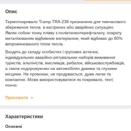
Опис
Термопокривало Tramp TRA-238 призначене для тимчасового
збереження тепла в екстрених або аварійних ситуаціях.
Являє собою тонку плівку з поліетилентерефталату, покриту
металізованим відбивним матеріалом, який відбиває до 80%
випромінюваного тілом тепла.
Входить до складу особистих і групових аптечок,
індивідуальних аварійно-рятувальних наборів виживання
туристів, альпіністів, мисливців, рибалок, військовослужбовців,
а також подорожуючих на автомобілях дикими та глухими
місцями. Не промокає, не продувається, дуже легке та
компактне. Може використовуватися як покривало, тент,
пончо.
Приховати
Характеристики
Основні