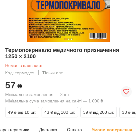
Термопокривало медичного призначення
1250 х 2100
Немає в наявності
Код: термодея
Тільки опт
57
₴
Мінімальне замовлення — 3 шт.
Мінімальна сума замовлення на сайті — 1 000 ₴
49 ₴
від 10 шт.
43 ₴
від 100 шт.
39 ₴
від 200 шт.
33 ₴
ві
арактеристики
Доставка
Оплата
Умови повернення