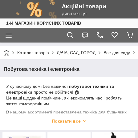
1-Й МАГАЗИН КОРИСНИХ ТОВАРІВ
Каталог товарів
ДАЧА, САД, ГОРОД
Все для саду
Побутова техніка і електроніка
У сучасному домі без надійної
побутової техніки та
електроніки
просто не обійтися! 🏠
Це ваші щоденні помічники, які економлять час і роблять
життя комфортнішим.
В нашому асортименті представлена техніка для будь-яких
потреб:
Показати все
🔌
Кухонні прилади
— мультиварки, блендери, кавоварки,
мікрохвильові печі