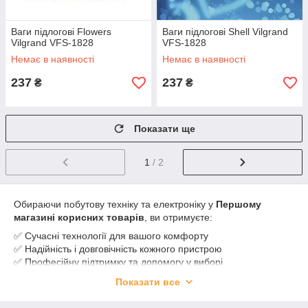
Ваги підлогові Flowers
Ваги підлогові Shell Vilgrand
Vilgrand VFS-1828
VFS-1828
Немає в наявності
Немає в наявності
237
237
₴
₴
Показати ще
1
/ 2
Обираючи побутову техніку та електроніку у
Першому
магазині корисних товарів
, ви отримуєте:
✅ Сучасні технології для вашого комфорту
✅ Надійність і довговічність кожного пристрою
✅ Професійну підтримку та допомогу у виборі
✅ Оперативну доставку по всій Україні 🚚
Показати все
✅ Вигідні ціни і регулярні акції
Зробіть свій дім розумним, зручним і ефективним разом з