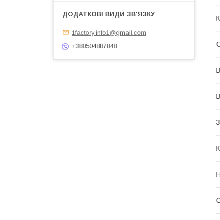
К
1factory.info1@gmail.com
Є
+380504887848
В
В
З
К
Н