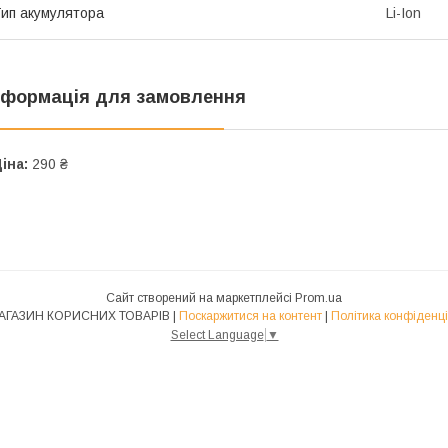
ип акумулятора
Li-Ion
нформація для замовлення
іна:
290 ₴
Сайт створений на маркетплейсі
Prom.ua
1-Й МАГАЗИН КОРИСНИХ ТОВАРІВ |
Поскаржитися на контент
|
Політика конфіденці
Select Language
▼