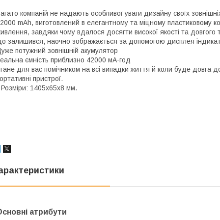
агато компаній не надають особливої уваги дизайну своїх зовнішні
2000 mAh, виготовлений в елегантному та міцному пластиковому кор
ивлення, завдяки чому вдалося досягти високої якості та довгого 
о залишився, наочно зображається за допомогою дисплея індика
уже потужний зовнішній акумулятор
еальна ємність приблизно 42000 мА·год
тане для вас помічником на всі випадки життя й коли буде довга д
ортативні пристрої.
 Розміри: 1405х65х8 мм.
арактеристики
Основні атрибути