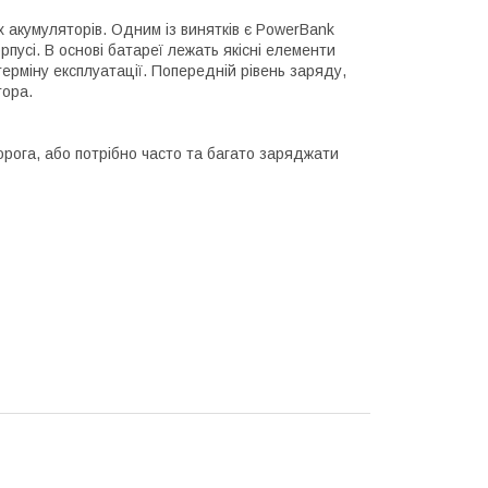
х акумуляторів. Одним із винятків є PowerBank
пусі. В основі батареї лежать якісні елементи
терміну експлуатації. Попередній рівень заряду,
тора.
орога, або потрібно часто та багато заряджати