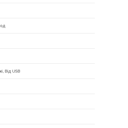
год
жі, Від USB