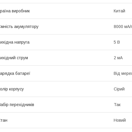
раїна виробник
Китай
мність акумулятору
8000 мА/
ихідна напруга
5 В
ихідний струм
2 мА
арядка батареї
Від мере
олір корпусу
Сірий
абір перехідників
Так
Стан
Новий