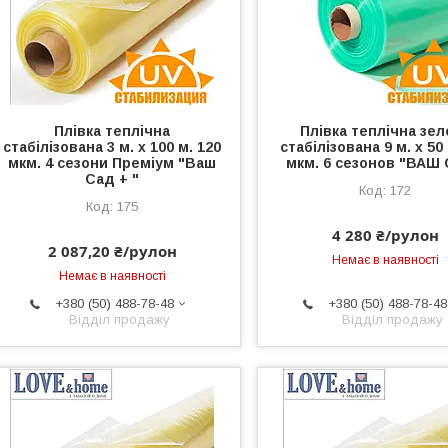
Плівка теплічна
Плівка теплічна зел
стабілізована 3 м. х 100 м. 120
стабілізована 9 м. х 50
мкм. 4 сезони Преміум "Ваш
мкм. 6 сезонов "ВАШ
Сад + "
172
175
4 280 ₴/рулон
2 087,20 ₴/рулон
Немає в наявності
Немає в наявності
+380 (50) 488-78-48
+380 (50) 488-78-48
Відділ продажу
Відділ продажу