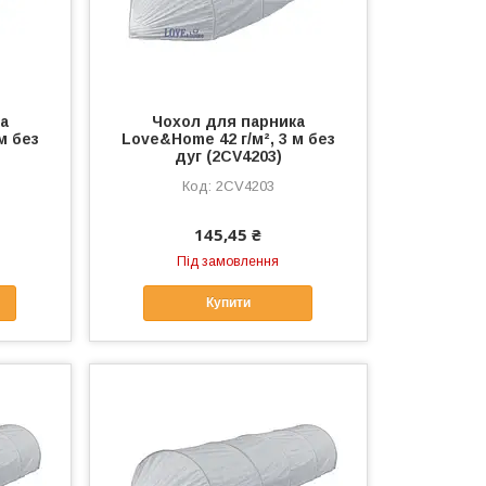
а
Чохол для парника
м без
Love&Home 42 г/м², 3 м без
дуг (2CV4203)
2CV4203
145,45 ₴
Під замовлення
Купити