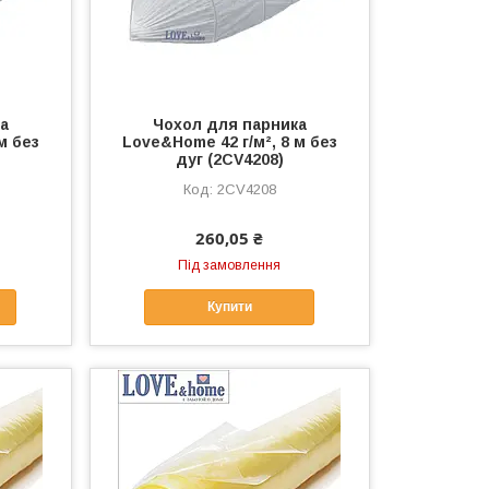
а
Чохол для парника
м без
Love&Home 42 г/м², 8 м без
дуг (2CV4208)
2CV4208
260,05 ₴
Під замовлення
Купити