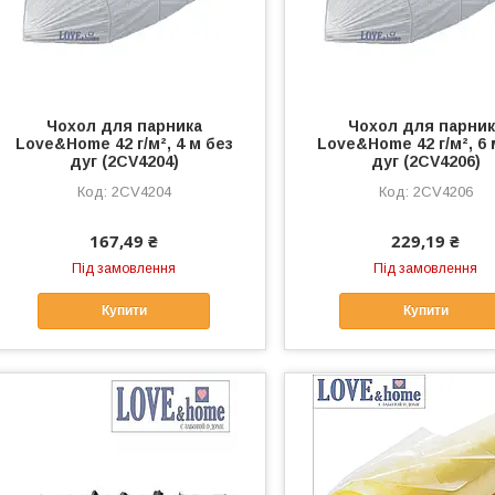
Чохол для парника
Чохол для парник
Love&Home 42 г/м², 4 м без
Love&Home 42 г/м², 6 
дуг (2CV4204)
дуг (2CV4206)
2CV4204
2CV4206
167,49 ₴
229,19 ₴
Під замовлення
Під замовлення
Купити
Купити