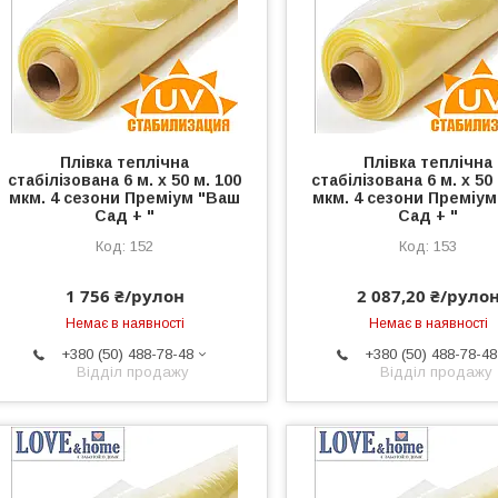
Плівка теплічна
Плівка теплічна
стабілізована 6 м. х 50 м. 100
стабілізована 6 м. х 50
мкм. 4 сезони Преміум "Ваш
мкм. 4 сезони Преміу
Сад + "
Сад + "
152
153
1 756 ₴/рулон
2 087,20 ₴/руло
Немає в наявності
Немає в наявності
+380 (50) 488-78-48
+380 (50) 488-78-48
Відділ продажу
Відділ продажу