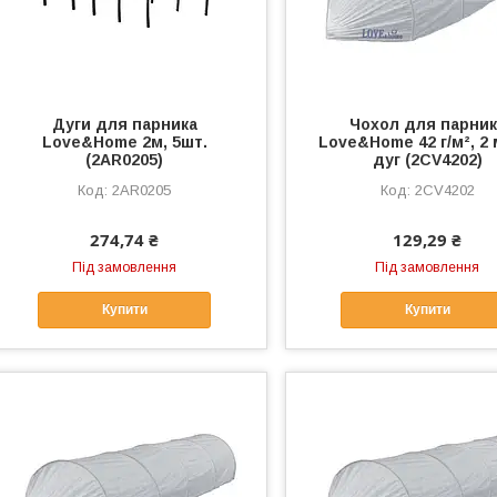
Дуги для парника
Чохол для парник
Love&Home 2м, 5шт.
Love&Home 42 г/м², 2 
(2AR0205)
дуг (2CV4202)
2AR0205
2CV4202
274,74 ₴
129,29 ₴
Під замовлення
Під замовлення
Купити
Купити