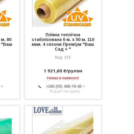
Плівка теплічна
 м. 80
стабілізована 6 м. х 50 м. 110
м "Ваш
мкм. 4 сезони Преміум "Ваш
Сад + "
172
1 921,60 ₴/рулон
Немає в наявності
+380 (50) 488-78-48
Відділ продажу