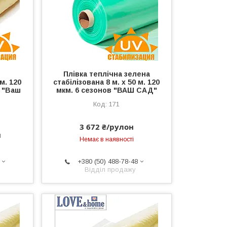
Плівка теплічна зелена
 м. 120
стабілізована 8 м. х 50 м. 120
м "Ваш
мкм. 6 сезонов "ВАШ САД"
171
3 672 ₴/рулон
н
Немає в наявності
+380 (50) 488-78-48
Відділ продажу