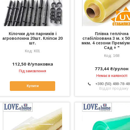
Кілочки для парників і
Плівка теплічна
агроволокна 20шт. Кліпси 20
стабілізована 3 м. х 50
шт.
мкм. 4 сезони Преміу
Сад + "
К01
168
112,50 ₴/упаковка
773,44 ₴/рулон
Під замовлення
Немає в наявності
+380 (50) 488-78-48
Купити
Відділ продажу