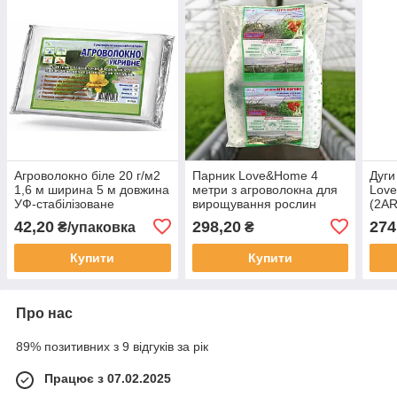
Агроволокно біле 20 г/м2
Парник Love&Home 4
Дуги
1,6 м ширина 5 м довжина
метри з агроволокна для
Love
УФ-стабілізоване
вирощування рослин
(2AR
42,20
298,20
274
₴/упаковка
₴
Купити
Купити
Про нас
89% позитивних з 9 відгуків за рік
Працює з 07.02.2025