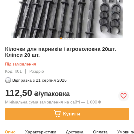
Кілочки для парників і агроволокна 20шт.
Кліпси 20 шт.
Під замовлення
Код: К01
Роздріб
Відправка з
21 серпня 2026
112,50
₴/упаковка
Мінімальна сума замовлення на сайті — 1 000 ₴
Купити
Опис
Характеристики
Доставка
Оплата
Умови п