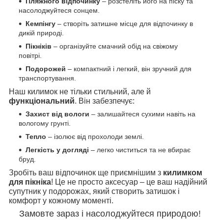
Пляжного відпочинку
– розстеліть його на піску та
насолоджуйтеся сонцем.
Кемпінгу
– створіть затишне місце для відпочинку в
дикій природі.
Пікніків
– організуйте смачний обід на свіжому
повітрі.
Подорожей
– компактний і легкий, він зручний для
транспортування.
Наш килимок не тільки стильний, але й
функціональний
. Він забезпечує:
Захист від вологи
– залишайтеся сухими навіть на
вологому грунті.
Тепло
– ізолює від прохолоди землі.
Легкість у догляді
– легко чиститься та не вбирає
бруд.
Зробіть ваш відпочинок ще приємнішим з
килимком
для пікніка
! Це не просто аксесуар – це ваш надійний
супутник у подорожах, який створить затишок і
комфорт у кожному моменті.
Замовте зараз і насолоджуйтеся природою!