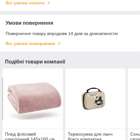
Всі умови оплати
Умови повернення
Повернення товару впродовж 14 днів за домовленістю
Всі умови повернення
Подібні товари компанії
Плед флісовий
Термосумка для ланч
Сонц
однотонний 145×160 см
боксу компактна,
ско