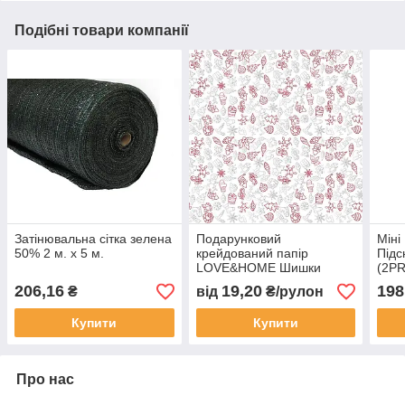
Подібні товари компанії
Затінювальна сітка зелена
Подарунковий
Міні
50% 2 м. х 5 м.
крейдований папір
Підс
LOVE&HOME Шишки
(2P
0,7х2 м 70 г/м²
206,16
19,20
198
₴
від
₴/рулон
(1PAPPR50)
Купити
Купити
Про нас