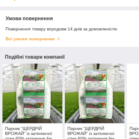
Умови повернення
Повернення товару впродовж 14 днів за домовленістю
Всі умови повернення
Подібні товари компанії
Парник “ЩЕРДРІЙ
Парник “ЩЕРДРІЙ
Пар
ВРОЖАЙ” із затіняючої
ВРОЖАЙ” із затіняючої
ВРОЖ
сітки 60% затінення 4м
сітки 60% затінення 6м
сітк