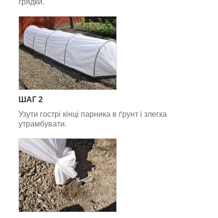
грядки.
ШАГ 2
Узути гострі кінці парника в ґрунт і злегка
утрамбувати.