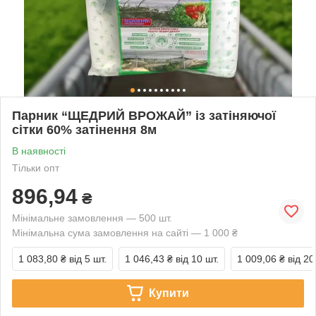
Парник “ЩЕДРИЙ ВРОЖАЙ” із затіняючої
сітки 60% затінення 8м
В наявності
Тільки опт
896,94
₴
Мінімальне замовлення — 500 шт.
Мінімальна сума замовлення на сайті — 1 000 ₴
1 083,80 ₴
від 5 шт.
1 046,43 ₴
від 10 шт.
1 009,06 ₴
від 20
Купити