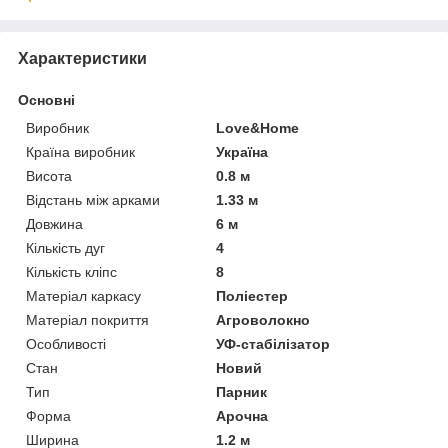
Характеристики
Основні
Виробник
Love&Home
Країна виробник
Україна
Висота
0.8 м
Відстань між арками
1.33 м
Довжина
6 м
Кількість дуг
4
Кількість кліпс
8
Матеріал каркасу
Поліестер
Матеріал покриття
Агроволокно
Особливості
УФ-стабілізатор
Стан
Новий
Тип
Парник
Форма
Арочна
Ширина
1.2 м