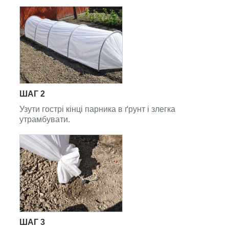
ШАГ 2
Узути гострі кінці парника в ґрунт і злегка
утрамбувати.
ШАГ 3