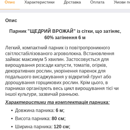
Опис
Характеристики
Доставка
Оплата
Умови п
Опис
Парник "ЩЕДРИЙ ВРОЖАЙ" із сітки, що затіняє,
60% затінення 6 м
Легкий, компактний парник із повітропроникного
світлостабілізованого агроволокна. Встановлення
займає максимум 5 хвилин. Застосовується для
вирощування розсади капусти, томатів, огірків,
декоративних рослин, укорінення паренок для
подальшого висаджування у відкритий ґрунт або
дорощування горщикових рослин. Крім цього, в
парниках організують весь цикл вирощування тієї чи
іншої культури, зазвичай ранньою.
Характеристики та комплектація парника:
Довжина парника:
6
м;
Висота парника:
80 см;
Ширина парника:
120 см;