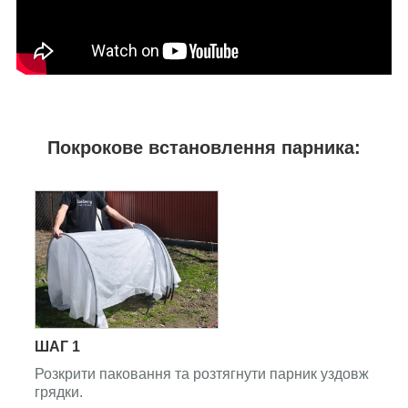
Покрокове встановлення парника:
ШАГ 1
Розкрити паковання та розтягнути парник уздовж
грядки.