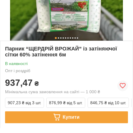
Парник “ЩЕРДРІЙ ВРОЖАЙ” із затіняючої
сітки 60% затінення 6м
В наявності
Опт і роздріб
937,47
₴
Мінімальна сума замовлення на сайті — 1 000 ₴
907,23 ₴
від 3 шт.
876,99 ₴
від 5 шт.
846,75 ₴
від 10 шт.
Купити