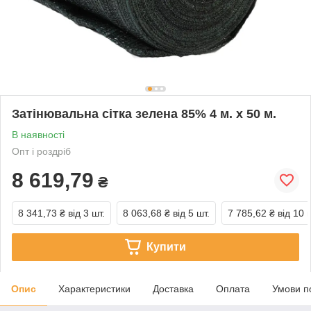
Затінювальна сітка зелена 85% 4 м. х 50 м.
В наявності
Опт і роздріб
8 619,79
₴
8 341,73 ₴
від 3 шт.
8 063,68 ₴
від 5 шт.
7 785,62 ₴
від 10 
Купити
Опис
Характеристики
Доставка
Оплата
Умови п