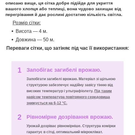
описано вище, ця сітка добре підійде для укриття
вашого хлопця або теплиці, вона чудово захищає від
перегрівання й дає рослині достатню кількість світла.
Розмір сітки:
Висота — 4 м.
Довжина — 50 м.
Переваги сітки, що затіняє під час її використання:
1
Запобігає загибелі врожаю.
Запобігати загибелі врожаю. Матеріал зі щільною
структурою забезпечує надійну завісу тінню від
високих температур і ультрафіолету.
Під таким
навісом температура повітряного середовища
знижується на 6-12 °C.
2
Рівномірне дозрівання врожаю.
Урожай дозріває рівномірніше. Структура комірки
гарантує в сітці, оптимальний мікроклімат.