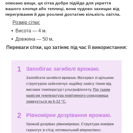
описано вище, ця сітка добре підійде для укриття
вашого хлопця або теплиці, вона чудово захищає від
перегрівання й дає рослині достатню кількість світла.
Розмір сітки:
Висота — 4 м.
Довжина — 50 м.
Переваги сітки, що затіняє під час її використання:
1
Запобігає загибелі врожаю.
Запобігати загибелі врожаю. Матеріал зі щільною
структурою забезпечує надійну завісу тінню від
високих температур і ультрафіолету.
Під таким
навісом температура повітряного середовища
знижується на 6-12 °C.
2
Рівномірне дозрівання врожаю.
Урожай дозріває рівномірніше. Структура комірки
гарантує в сітці, оптимальний мікроклімат.