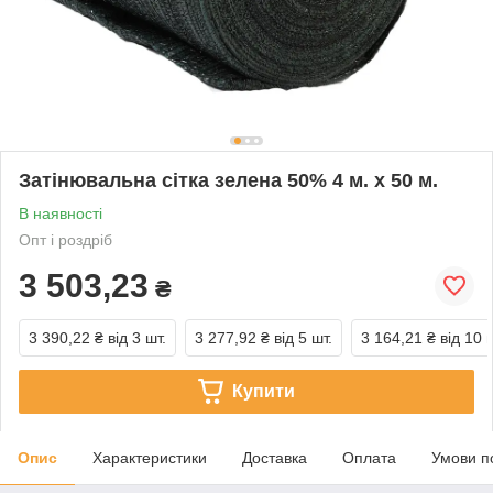
Затінювальна сітка зелена 50% 4 м. х 50 м.
В наявності
Опт і роздріб
3 503,23
₴
3 390,22 ₴
від 3 шт.
3 277,92 ₴
від 5 шт.
3 164,21 ₴
від 10 
Купити
Опис
Характеристики
Доставка
Оплата
Умови п