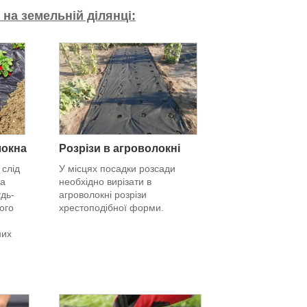
на земельній ділянці:
локна
Розрізи в агроволокні
 слід
У місцях посадки розсади
на
необхідно вирізати в
удь-
агроволокні розрізи
ого
хрестоподібної форми.
них