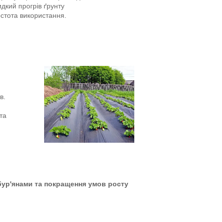
дкий прогрів ґрунту
стота використання.
в.
та
бур'янами та покращення умов росту