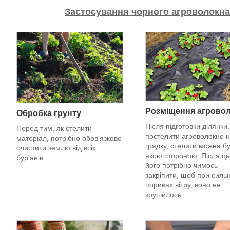
Застосування чорного агроволокна 
Р
озміщення агрово
Обробка грунту
Після підготовки ділянки,
Перед тим, як стелити
постелити агроволокно 
матеріал, потрібно обов'язково
грядку, стелити можна б
очистити землю від всіх
якою стороною. Після ць
бур'янів.
його потрібно чимось
закріпити, щоб при силь
поривах вітру, воно не
зрушилось.