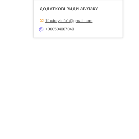
1factory.info1@gmail.com
+380504887848