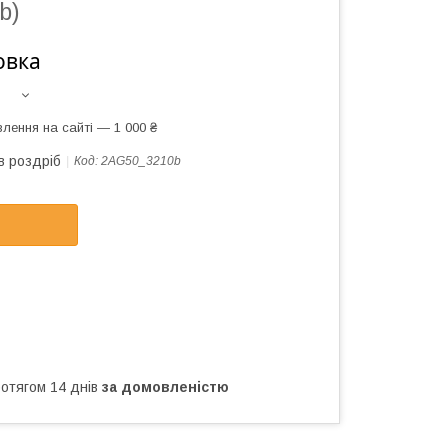
b)
овка
лення на сайті — 1 000 ₴
в роздріб
Код:
2AG50_3210b
ротягом 14 днів
за домовленістю