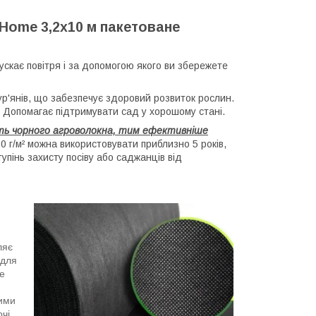
Home 3,2х10 м пакетоване
ускає повітря і за допомогою якого ви збережете
ур'янів, що забезпечує здоровий розвиток рослин.
в. Допомагає підтримувати сад у хорошому стані.
сть чорного агроволокна, тим ефективніше
 г/м² можна використовувати приблизно 5 років,
упінь захисту посіву або саджанців від
ляє
 для
е
ними
очі