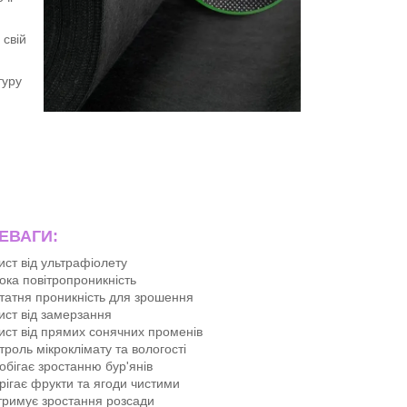
свій
туру
ЕВАГИ:
ист від ультрафіолету
ока повітропроникність
татня проникність для зрошення
ист від замерзання
ист від прямих сонячних променів
троль мікроклімату та вологості
обігає зростанню бур'янів
рігає фрукти та ягоди чистими
тримує зростання розсади