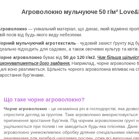
Агроволокно мульчуюче 50 г/м² Love&
Агроволокно
— унікальний матеріал, що дихає, який відмінно проп
вій посів від будь-якого виду небезпеки.
Чорний мульчуючий агротекстиль
- чудовий захист ґрунту від б
деально підходить для садових, а також овочевих культур та квіті
Чорне агроволокно
буває від
50 до 120 г/м2.
Чим більша щільні
иконуватиметься його завдання.
Наприклад, чорне агроволокно 60
алі воно рватиметься. Щільність чорного агроволокна впливає на ст
аростання бур'янами.
Що таке чорне агроволокно?
Чорне агроволокно
- це незамінна річ в господорстві, яка дозво
спростити догляд за грунтом. Таке агроволокно використовується
припинення зростання бур'янів. Під чорним агроволокном грунт н
ущільнюється при поливі і не заводиться будь-яка пліснява. Дане
агроволокно унеможливлює обробку ділянки спеціальними хіміч
речовинами для загибелі шкідливих рослин, отже всі вирощені ов