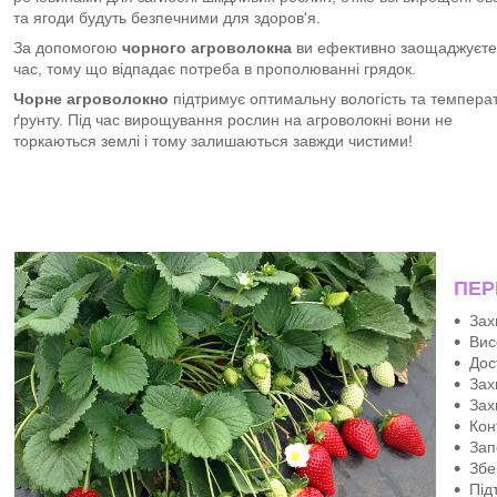
та ягоди будуть безпечними для здоров'я.
За допомогою
чорного агроволокна
ви ефективно заощаджуєте 
час, тому що відпадає потреба в прополюванні грядок.
Чорне агроволокно
підтримує оптимальну вологість та темпера
ґрунту. Під час вирощування рослин на агроволокні вони не
торкаються землі і тому залишаються завжди чистими!
ПЕР
Зах
Вис
Дос
Зах
Зах
Кон
Зап
Збе
Під