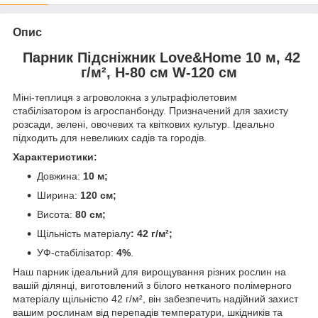
Опис
Парник Підсніжник Love&Home 10 м, 42
г/м², Н-80 см W-120 см
Міні-теплиця з агроволокна з ультрафіолетовим
стабілізатором із агроспанбонду. Призначений для захисту
розсади, зелені, овочевих та квіткових культур. Ідеально
підходить для невеликих садів та городів.
Характеристики:
Довжина:
10 м;
Ширина:
120 см;
Висота:
80 см;
Щільність матеріалу
: 42 г/м²;
УФ-стабілізатор:
4%
.
Наш парник ідеальний для вирощування різних рослин на
вашій ділянці, виготовлений з білого нетканого полімерного
матеріалу щільністю 42 г/м², він забезпечить надійний захист
вашим рослинам від перепадів температури, шкідників та