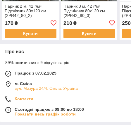
Парник 2 м, 42 г/м²
Парник 3 м, 42 г/м²
Парн
Підсніжник 80х120 см
Підсніжник 80х120 см
Підс
(2PR42_80_2)
(2PR42_80_3)
(2P
170
210
250
₴
₴
Купити
Купити
Про нас
89% позитивних з 9 відгуків за рік
Працює з 07.02.2025
м. Сміла
вул. Мазура 24/4, Сміла, Україна
Контакти
Сьогодні працює з 09:00 до 18:00
Показати весь графік роботи