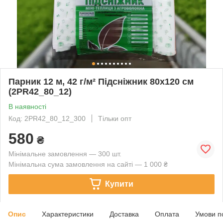
Парник 12 м, 42 г/м² Підсніжник 80х120 см
(2PR42_80_12)
В наявності
Код: 2PR42_80_12_300
Тільки опт
580
₴
Мінімальне замовлення — 300 шт.
Мінімальна сума замовлення на сайті — 1 000 ₴
Купити
Опис
Характеристики
Доставка
Оплата
Умови п