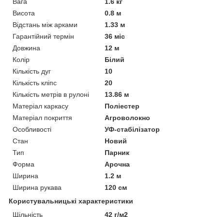
Вага
1.6 кг
Висота
0.8 м
Відстань між арками
1.33 м
Гарантійний термін
36 міс
Довжина
12 м
Колір
Білий
Кількість дуг
10
Кількість кліпс
20
Кількість метрів в рулоні
13.86 м
Матеріал каркасу
Поліестер
Матеріал покриття
Агроволокно
Особливості
УФ-стабілізатор
Стан
Новий
Тип
Парник
Форма
Арочна
Ширина
1.2 м
Ширина рукава
120 см
Користувальницькі характеристики
Щільність
42 г/м2