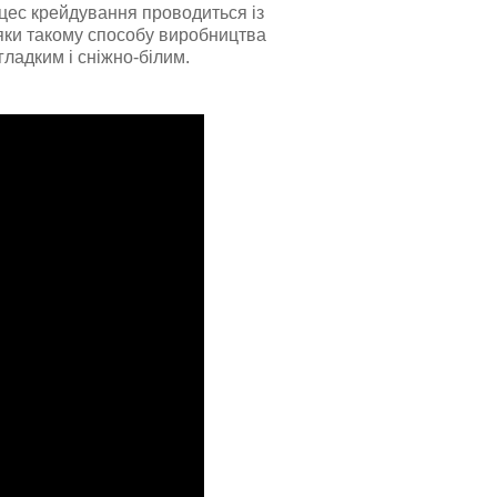
цес крейдування проводиться із
яки такому способу виробництва
ладким і сніжно-білим.