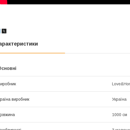
арактеристики
Основні
иробник
Love&Ho
раїна виробник
Україна
Довжина
1000 см
собливості
З малюн