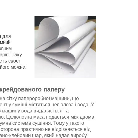
я для
ємний
новним
арів. Таку
сть своєї
 його можна
 крейдованого паперу
на сітку папероробної машини, що
нт у суміші міститься целюлоза і вода. У
з машину вода видаляється та
о. Целюлозна маса подається між двома
уумна система сушіння. Тому у такого
сторона практично не відрізняється від
вано-клейовий шар, який надає виробу