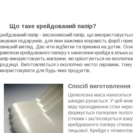
Що таке крейдований папір?
рейдований папір - високоякісний папір, що використовуєтьс
акуваня подарунків, для яких важлива яскравість фарб і при
овнішній вигляд. Дає чіткі відбитки та приємна на дотик. Ос
ривілеєм крейдованого паперу є нанесення крейди в кілька ш
апір використовують магазини, які орієнтуються на екологічні
родукції. Виготовляється з екологічно чистої сировини, тому
икористовувати для будь-яких продуктів.
Спосіб виготовлення
Целюлозна маса наноситься 
швидко рухається. У цей моме
міру проходження сітки чере
формується паперове полотн
сітками і застосовується вак
крейдованого паперу сіткова 
лицьової. Крейдя є пігменто