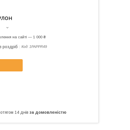
улон
лення на сайті — 1 000 ₴
в роздріб
Код:
1PAPPR49
ротягом 14 днів
за домовленістю