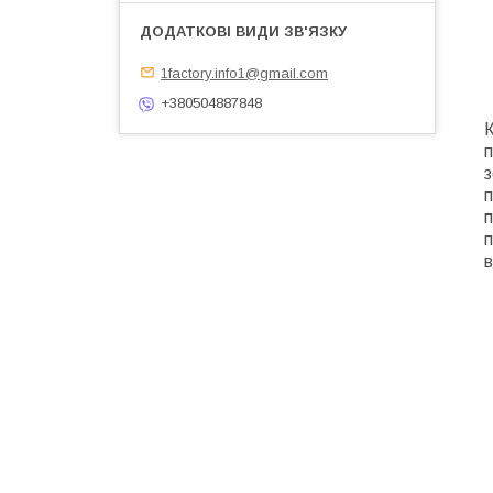
1factory.info1@gmail.com
+380504887848
К
п
з
п
п
п
в