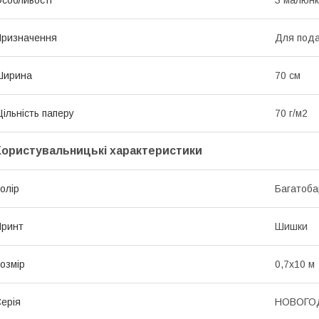
ризначення
Для пода
Ширина
70 см
ільність паперу
70 г/м2
Користувальницькі характеристики
олір
Багатоба
Принт
Шишки
озмір
0,7х10 м
ерія
НОВОГО