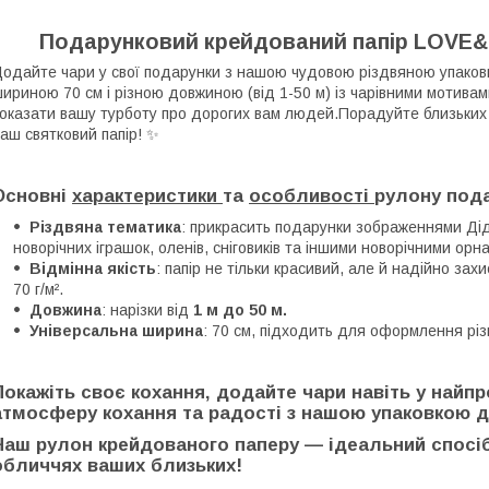
Подарунковий крейдований папір LOVE&H
одайте чари у свої подарунки з нашою чудовою різдвяною упако
ириною 70 см і різною довжиною (від 1-50 м) із чарівними мотивам
оказати вашу турботу про дорогих вам людей.Порадуйте близьких 
аш святковий папір! ✨
Основні
характеристики
та
особливості
рулону пода
Різдвяна тематика
: прикрасить подарунки зображеннями Ді
новорічних іграшок, оленів, сніговиків та іншими новорічними ор
Відмінна якість
: папір не тільки красивий, але й надійно за
70 г/м².
Довжина
: нарізки від
1 м до 50 м.
Універсальна ширина
: 70 см, підходить для оформлення різ
Покажіть своє кохання, додайте чари навіть у найп
атмосферу кохання та радості з нашою упаковкою д
Наш рулон
крейдованого
паперу — ідеальний спосіб
обличчях ваших близьких!