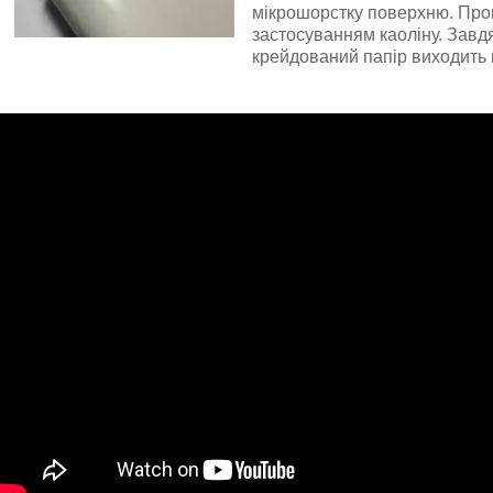
мікрошорстку поверхню. Про
застосуванням каоліну. Завд
крейдований папір виходить г