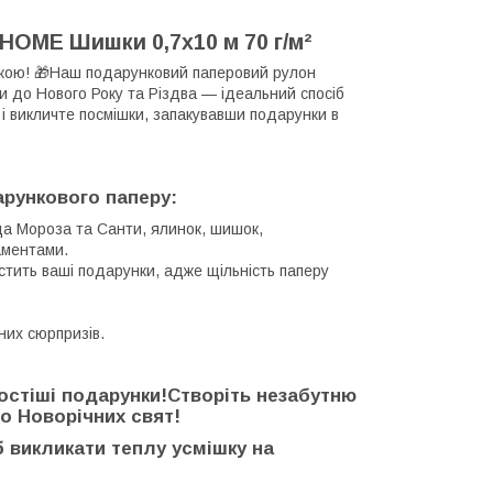
OME Шишки 0,7х10 м 70 г/м²
вкою! 🎁Наш подарунковий паперовий рулон
и до Нового Року та Різдва — ідеальний спосіб
і викличте посмішки, запакувавши подарунки в
рункового паперу:
да Мороза та Санти, ялинок, шишок,
наментами.
хистить ваші подарунки, адже щільність паперу
них сюрпризів.
ростіші подарунки!Створіть незабутню
о Новорічних свят!
 викликати теплу усмішку на