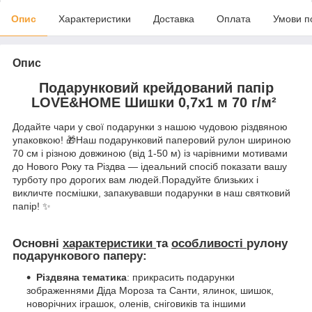
Опис
Характеристики
Доставка
Оплата
Умови п
Опис
Подарунковий крейдований папір
LOVE&HOME Шишки 0,7х1 м 70 г/м²
Додайте чари у свої подарунки з нашою чудовою різдвяною
упаковкою! 🎁Наш подарунковий паперовий рулон шириною
70 см і різною довжиною (від 1-50 м) із чарівними мотивами
до Нового Року та Різдва — ідеальний спосіб показати вашу
турботу про дорогих вам людей.Порадуйте близьких і
викличте посмішки, запакувавши подарунки в наш святковий
папір! ✨
Основні
характеристики
та
особливості
рулону
подарункового паперу:
Різдвяна тематика
: прикрасить подарунки
зображеннями Діда Мороза та Санти, ялинок, шишок,
новорічних іграшок, оленів, сніговиків та іншими