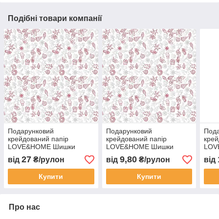
Подібні товари компанії
Подарунковий
Подарунковий
Под
крейдований папір
крейдований папір
крей
LOVE&HOME Шишки
LOVE&HOME Шишки
LOV
0,7х1 м 70 г/м²
0,7х1 м 70 г/м²
0,7х
27
9,80
від
₴/рулон
від
₴/рулон
від
(1PAPPR48)
(1PAPPR48)
(1P
Купити
Купити
Про нас