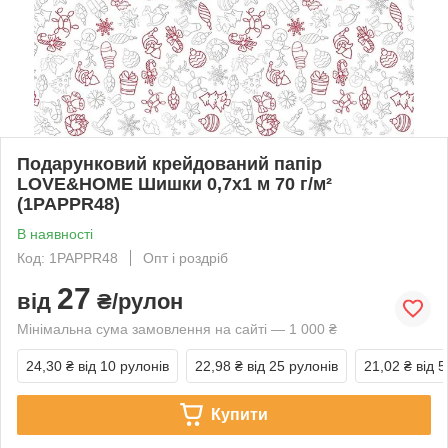
Подарунковий крейдований папір
LOVE&HOME Шишки 0,7х1 м 70 г/м²
(1PAPPR48)
В наявності
Код: 1PAPPR48
Опт і роздріб
27
від
₴/рулон
Мінімальна сума замовлення на сайті — 1 000 ₴
24,30 ₴
від 10 рулонів
22,98 ₴
від 25 рулонів
21,02 ₴
від 
Купити