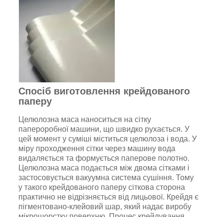
Спосіб виготовлення крейдованого
паперу
Целюлозна маса наноситься на сітку
папероробної машини, що швидко рухається. У
цей момент у суміші міститься целюлоза і вода. У
міру проходження сітки через машину вода
видаляється та формується паперове полотно.
Целюлозна маса подається між двома сітками і
застосовується вакуумна система сушіння. Тому
у такого крейдованого паперу сіткова сторона
практично не відрізняється від лицьової. Крейдя є
пігментовано-клейовий шар, який надає виробу
мікрошорстку поверхню. Процес крейдування