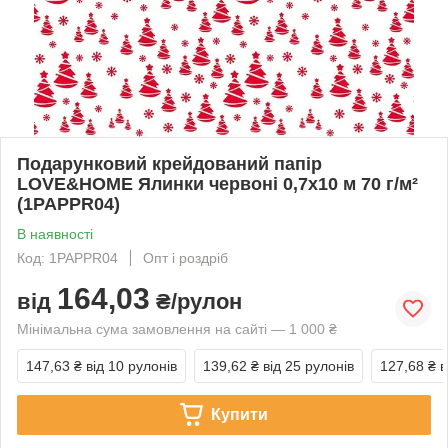
Подарунковий крейдований папір
LOVE&HOME Ялинки червоні 0,7х10 м 70 г/м²
(1PAPPR04)
В наявності
Код: 1PAPPR04
Опт і роздріб
164,03
від
₴/рулон
Мінімальна сума замовлення на сайті — 1 000 ₴
147,63 ₴
від 10 рулонів
139,62 ₴
від 25 рулонів
127,68 ₴
в
Купити