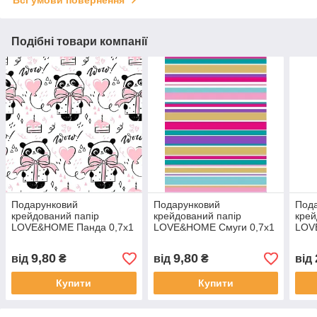
Подібні товари компанії
Подарунковий
Подарунковий
Под
крейдований папір
крейдований папір
крей
LOVE&HOME Панда 0,7х1
LOVE&HOME Смуги 0,7х1
LOV
м 70 г/м² (1PAPPR98)
м 70 г/м² (1PAPPR103)
черв
(1P
9,80
9,80
від
₴
від
₴
від
Купити
Купити