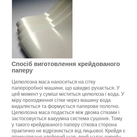
Спосіб виготовлення крейдованого
паперу
Целюлозна маса наноситься на сітку
папероробної машини, що швидко рухається. У
цей момент у суміші міститься целюлоза і вода. У
міру проходження сітки через машину вода
видаляється та формується паперове полотно.
Целюлозна маса подається між двома сітками і
застосовується вакуумна система сушіння. Тому
у такого крейдованого паперу сіткова сторона
практично не відрізняється від лицьової. Крейдя є
пігментовано-клейовий шар, який надає виробу