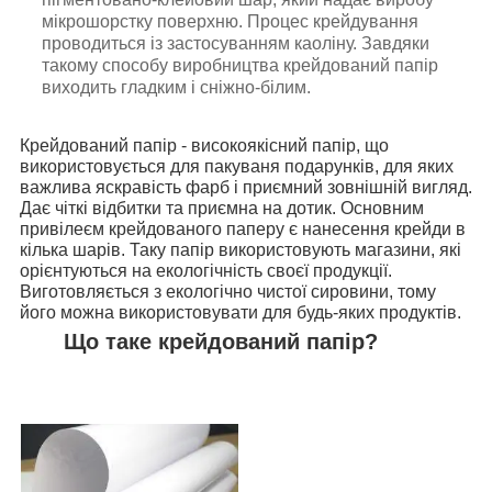
мікрошорстку поверхню. Процес крейдування
проводиться із застосуванням каоліну. Завдяки
такому способу виробництва крейдований папір
виходить гладким і сніжно-білим.
Крейдований папір - високоякісний папір, що
використовується для пакуваня подарунків, для яких
важлива яскравість фарб і приємний зовнішній вигляд.
Дає чіткі відбитки та приємна на дотик. Основним
привілеєм крейдованого паперу є нанесення крейди в
кілька шарів. Таку папір використовують магазини, які
орієнтуються на екологічність своєї продукції.
Виготовляється з екологічно чистої сировини, тому
його можна використовувати для будь-яких продуктів.
Що таке крейдований папір?