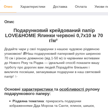
Опис
Характеристики
Доставка
Оплата
Умови п
Опис
Подарунковий крейдований папір
LOVE&HOME Ялинки червоні 0,7х10 м 70
г/м²
Додайте чари у свої подарунки з нашою чудовою різдвяною
упаковкою! 🎁Наш подарунковий паперовий рулон шириною
70 см і різною довжиною (від 1-50 м) із чарівними мотивами
до Нового Року та Різдва — ідеальний спосіб показати вашу
турботу про дорогих вам людей.Порадуйте близьких і
викличте посмішки, запакувавши подарунки в наш святковий
папір! ✨
Основні
характеристики
та
особливості
рулону
подарункового паперу:
Різдвяна тематика
: прикрасить подарунки
зображеннями Діда Мороза та Санти, ялинок, шишок,