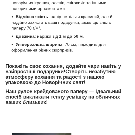
новорічних іграшок, оленів, сніговиків та іншими
новорічними орнаментами.
Відмінна якість
: папір не тільки красивий, але й
надійно захистить ваші подарунки, адже щільність
паперу 70 г/м².
Довжина
: нарізки від
1 м до 50 м.
Універсальна ширина
: 70 см, підходить для
оформлення різних сюрпризів.
Покажіть своє кохання, додайте чари навіть у
найпростіші подарунки!Створіть незабутню
атмосферу кохання та радості з нашою
упаковкою до Новорічних свят!
Наш рулон
крейдованого
паперу — ідеальний
спосіб викликати теплу усмішку на обличчях
ваших близьких!