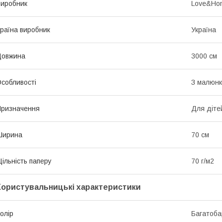
иробник
Love&Ho
раїна виробник
Україна
Довжина
3000 см
собливості
З малюн
ризначення
Для діте
Ширина
70 см
ільність паперу
70 г/м2
Користувальницькі характеристики
олір
Багатоба