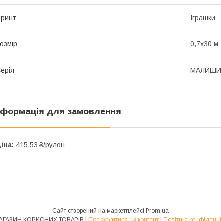
Принт
Іграшки
озмір
0,7х30 м
ерія
МАЛИШИ
нформація для замовлення
іна:
415,53 ₴/рулон
Сайт створений на маркетплейсі
Prom.ua
1-Й МАГАЗИН КОРИСНИХ ТОВАРІВ |
Поскаржитися на контент
|
Політика конфіденці