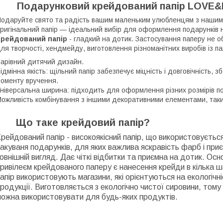
Подарунковий крейдований папір LOVE&HO
одаруйте свято та радість вашим маленьким улюбленцям з нашим 
ригінальний папір — ідеальний вибір для оформлення подарунків на
Крейдований папір
- гладкий на дотик. Застосування паперу не о
ля творчості, хендмейду, виготовлення різноманітних виробів із па
арівний дитячий дизайн.
ідмінна якість: щільний папір забезпечує міцність і довговічність,
оменту вручення.
ніверсальна ширина: підходить для оформлення різних розмірів по
ожливість комбінування з іншими декоративними елементами, таким
Що таке крейдовий папір?
рейдований папір - високоякісний папір, що використовуєтьс
акуваня подарунків, для яких важлива яскравість фарб і при
овнішній вигляд. Дає чіткі відбитки та приємна на дотик. Ос
ривілеєм крейдованого паперу є нанесення крейди в кілька ш
апір використовують магазини, які орієнтуються на екологічні
родукції. Виготовляється з екологічно чистої сировини, тому
можна використовувати для будь-яких продуктів.