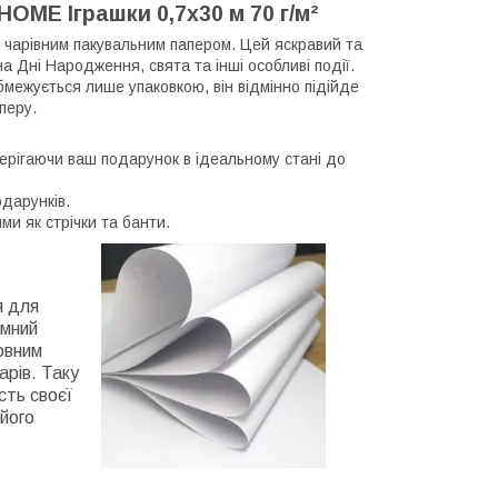
ME Іграшки 0,7х30 м 70 г/м²
чарівним пакувальним папером. Цей яскравий та
 Дні Народження, свята та інші особливі події.
бмежується лише упаковкою, він відмінно підійде
перу.
 зберігаючи ваш подарунок в ідеальному стані до
дарунків.
и як стрічки та банти.
я для
ємний
новним
арів. Таку
сть своєї
 його