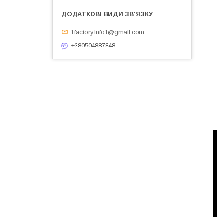
1factory.info1@gmail.com
+380504887848