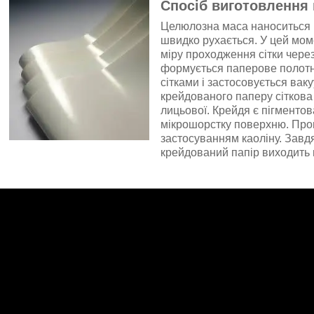
Спосіб виготовлення
Целюлозна маса наноситься 
швидко рухається. У цей моме
міру проходження сітки чере
формується паперове полотн
сітками і застосовується вак
крейдованого паперу сіткова 
лицьової. Крейдя є пігменто
мікрошорстку поверхню. Про
застосуванням каоліну. Завд
крейдований папір виходить г