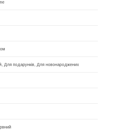
me
ком
й, Для подарунків, Для новонароджених
рвний