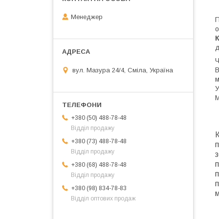
Менеджер
П
о
д
Ч
В
вул. Мазура 24/4, Сміла, Україна
м
У
М
+380 (50) 488-78-48
Відділ продажу
К
+380 (73) 488-78-48
п
Відділ продажу
з
п
+380 (68) 488-78-48
п
Відділ продажу
п
+380 (98) 834-78-83
Відділ оптових продаж