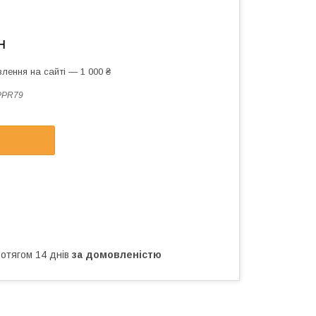
н
лення на сайті — 1 000 ₴
PPR79
ротягом 14 днів
за домовленістю