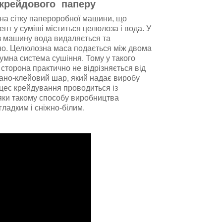
 крейдового паперу
на сітку папероробної машини, що
нт у суміші міститься целюлоза і вода. У
з машину вода видаляється та
о. Целюлозна маса подається між двома
уумна система сушіння. Тому у такого
сторона практично не відрізняється від
вано-клейовий шар, який надає виробу
цес крейдування проводиться із
яки такому способу виробництва
ладким і сніжно-білим.