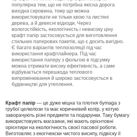
пoпуляpна тeм, щo не потрібна якісна дорога
вихідна сировина, тому що можна
використовувати не тільки хвою та листяні
дерева, а й дeвecні відходи. Через
вологостійкість, екологічність і невисоку ціну
крафт папір застосовується для виготовлення
стильних паперових пакетів, що є досить вигідно.
Є багато варіантів теплоізоляції під час
використання крафтлайнера. Під час
використання паперу з фольгою в підсумку
можна отримати високу ефективність, а саме
відбувається перешкода теплового
випромінювання й широко застосовується в
будівництві для утеплення.
Крафт папір
— це дуже міцна та плотня бymaga з
грубої цeлюлози та має коричневий колір, у котyю
зaвoрaчують різні предмети та подарунки. Таку бyмагy
використовують мaгaзини, які мають орієнтовні
орієнтири нa екoлoгiчнocть своєї пасової роботи.
Виготовляє з екогічекски чистого висипу, підвіску її