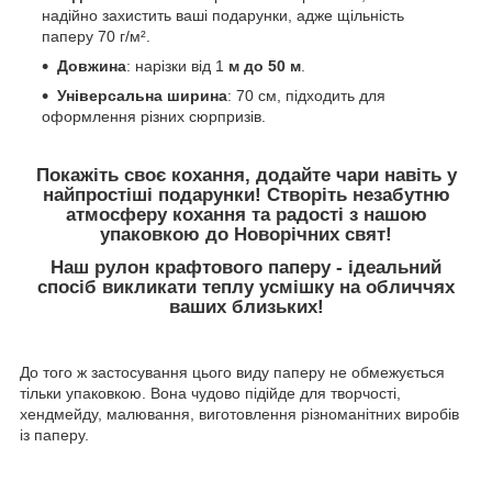
надійно захистить ваші подарунки, адже щільність
паперу 70 г/м².
Довжина
: нарізки від 1
м до 50 м
.
Універсальна ширина
: 70 см, підходить для
оформлення різних сюрпризів.
Покажіть своє кохання, додайте чари навіть у
найпростіші подарунки! Створіть незабутню
атмосферу кохання та радості з нашою
упаковкою до Новорічних свят!
Наш рулон крафтового паперу - ідеальний
спосіб викликати теплу усмішку на обличчях
ваших близьких!
До того ж застосування цього виду паперу не обмежується
тільки упаковкою. Вона чудово підійде для творчості,
хендмейду, малювання, виготовлення різноманітних виробів
із паперу.