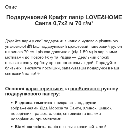
Опис
Подарунковий Крафт папір LOVE&HOME
Санта 0,7х2 м 70 г/м²
Додайте чари у свої подарунки з нашою чудовою різдвяною
упаковкою! 🎁Наш подарунковий крафтовий паперовий рулон
шириною 70 см і різною довжиною (від 1-50 м) із чарівними
мотивами до Нового Року та Різдва — ідеальний спосіб
показати вашу турботу про дорогих вам людей. Порадуйте
близьких і викличте посмішки, запакувавши подарунки в наш
святковий папір
! ✨
Основні
характеристики
та
особливості
рулону
подарункового паперу:
Різдвяна тематика
: прикрасить подарунки
зображеннями Діда Мороза та Санти, ялинок, шишок,
новорічних іграшок, оленів, сніговиків та іншими
новорічними орнаментами.
Відмінна якість
: папір не тільки красивий, але й