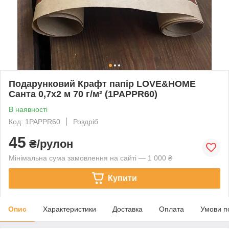
Подарунковий Крафт папір LOVE&HOME
Санта 0,7х2 м 70 г/м² (1PAPPR60)
В наявності
Код: 1PAPPR60
Роздріб
45
₴/рулон
Мінімальна сума замовлення на сайті — 1 000 ₴
Купити
Опис
Характеристики
Доставка
Оплата
Умови п