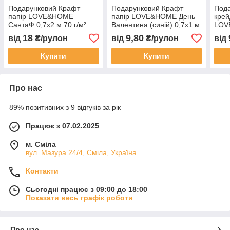
Подарунковий Крафт
Подарунковий Крафт
Под
папір LOVE&HOME
папір LOVE&HOME День
крей
СантаФ 0,7х2 м 70 г/м²
Валентина (синій) 0,7х1 м
LOV
(1PAPPR60)
70 г/м² (1PAPPR113)
м 70
18
9,80
від
₴/рулон
від
₴/рулон
від
Купити
Купити
Про нас
89% позитивних з 9 відгуків за рік
Працює з 07.02.2025
м. Сміла
вул. Мазура 24/4, Сміла, Україна
Контакти
Сьогодні працює з 09:00 до 18:00
Показати весь графік роботи
Про нас