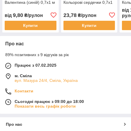
Валентина (синій) 0,7х1 м
Кольорові сердечки 0,7х1
Коль
70 г/м² (1PAPPR113)
м 70 г/м² (1PAPPR88)
м 70
від
9,80
23,78
від
₴/рулон
₴/рулон
рул
Купити
Купити
Про нас
89% позитивних з 9 відгуків за рік
Працює з 07.02.2025
м. Сміла
вул. Мазура 24/4, Сміла, Україна
Контакти
Сьогодні працює з 09:00 до 18:00
Показати весь графік роботи
Про нас