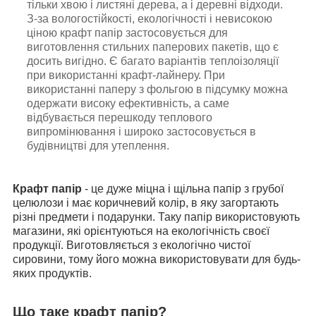
тільки хвою і листяні дерева, а і деревні відходи.
З-за вологостійкості, екологічності і невисокою
ціною крафт папір застосовується для
виготовлення стильних паперових пакетів, що є
досить вигідно. Є багато варіантів теплоізоляції
при використанні крафт-лайнеру. При
використанні паперу з фольгою в підсумку можна
одержати високу ефективність, а саме
відбувається перешкоду теплового
випромінювання і широко застосовується в
будівництві для утеплення.
Крафт папір
- це дуже міцна і щільна папір з грубої
целюлози і має коричневий колір, в яку загортають
різні предмети і подарунки. Таку папір використовують
магазини, які орієнтуються на екологічність своєї
продукції. Виготовляється з екологічно чистої
сировини, тому його можна використовувати для будь-
яких продуктів.
Що таке крафт папір?