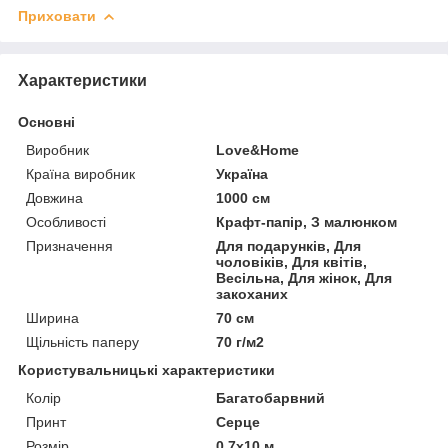
Приховати
Характеристики
Основні
Виробник
Love&Home
Країна виробник
Україна
Довжина
1000 см
Особливості
Крафт-папір, З малюнком
Призначення
Для подарунків, Для
чоловіків, Для квітів,
Весільна, Для жінок, Для
закоханих
Ширина
70 см
Щільність паперу
70 г/м2
Користувальницькі характеристики
Колір
Багатобарвний
Принт
Серце
Розмір
0,7х10 м