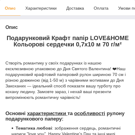
Опис
Характеристики
Доставка
Оплата
Умови п
Опис
Подарунковий Крафт папір LOVE&HOME
Кольорові сердечки 0,7х10 м 70 г/м²
Створіть романтику у своїх подарунках із нашою
ексклюзивною упаковкою до Дня Святого Валентина! ❤️Наш
подарунковий крафтовий паперовий рулон шириною 70 см і
різною довжиною (від 1-50 м) з чарівними мотивами до Дня
Закоханих — ідеальний спосіб показати вашу турботу про
кохану людину. Замовте зараз, і нехай ваші презенти
випромінюють романтичну чарівність!
Основні
характеристики
та
особливості
рулону
подарункового паперу:
Тематика любові
: зображення сердець, романтичні
написи "love you", Happy Valentine's Day та інші милі