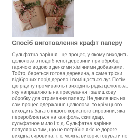
Спосіб виготовлення крафт паперу
Сульфатна варіння - це процес, у якому виходить
целюлоза з подрібненої деревини при обробці
гарячою водою з деякими хімічними добавками.
Тобто, береться готова деревина, a саме тріски
відібраних порід дерева і поміщається луг. Потім
цю рідину промивають і виходить рідка целюлоза,
яку направляють на пресування і залишкову
обробку для отримання паперу. Не дивлячись на
сам процес одержання целюлози, то крім цього
виходить багато іншого корисного сировини, яка
переробляється на каніфоль, скипидар,
сульфатное мило і т. д. Сульфатна варіння
популярна тим, що не потрібне якісне дороге
вихідна сировина, т. к. можна використовувати не