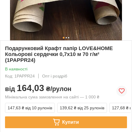
Подарунковий Крафт папір LOVE&HOME
Кольорові сердечки 0,7х10 м 70 г/м²
(1PAPPR24)
В наявності
Код: 1PAPPR24
Опт і роздріб
164,03
від
₴/рулон
Мінімальна сума замовлення на сайті — 1 000 ₴
147,63 ₴
від 10 рулонів
139,62 ₴
від 25 рулонів
127,68 ₴
в
Купити