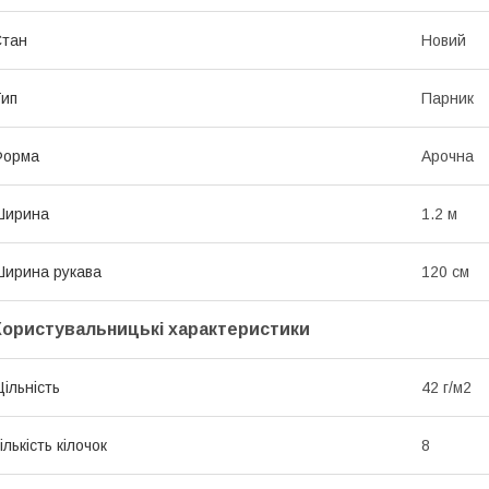
Стан
Новий
ип
Парник
Форма
Арочна
Ширина
1.2 м
ирина рукава
120 см
Користувальницькі характеристики
ільність
42 г/м2
ількість кілочок
8