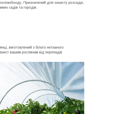
агроспанбонду. Призначений для захисту розсади,
иких садів та городів.
нці, виготовлений з білого нетканого
 захист вашим рослинам від перепадів