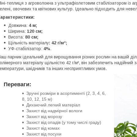
іні-теплиця з агроволокна з ультрафіолетовим стабілізатором із 
елені, овочевих та квіткових культур. Ідеально підходить для невел
Характеристики:
Довжина:
4 м;
Ширина:
120 см;
Висота:
80 см;
Щільність матеріалу
: 42 г/м²;
УФ-стабілізатор:
4%
.
аш парник ідеальний для вирощування різних рослин на вашій діля
олімерного матеріалу щільністю 42 г/м², він забезпечить надійний
емператури, шкідників та інших несприятливих умов.
Переваги:
Зручні розміри в асортименті (2, 3, 4, 6,
8, 10, 12, 15 м)
Дихаючий легкий матеріал
Захист від надмірної вологи
Захист від морозу
Захист від опадів (у тому числі граду)
Захист від комах
Захист від посухи