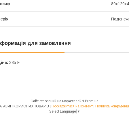
озмір
80х120х4
ерія
Подснеж
нформація для замовлення
іна:
385 ₴
Сайт створений на маркетплейсі
Prom.ua
1-Й МАГАЗИН КОРИСНИХ ТОВАРІВ |
Поскаржитися на контент
|
Політика конфіденці
Select Language
▼