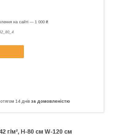
лення на сайті — 1 000 ₴
42_80_4
ротягом 14 днів
за домовленістю
 г/м², Н-80 см W-120 см