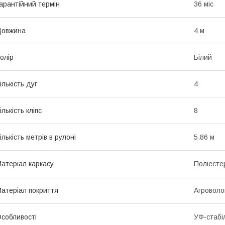
арантійний термін
36 міс
Довжина
4 м
олір
Білий
ількість дуг
4
ількість кліпс
8
ількість метрів в рулоні
5.86 м
атеріал каркасу
Поліесте
атеріал покриття
Агроволо
собливості
УФ-стабі