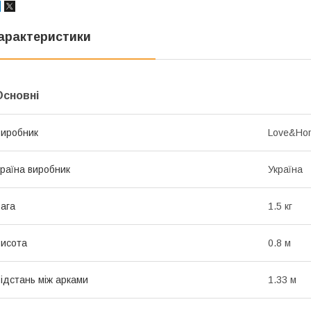
арактеристики
Основні
иробник
Love&Ho
раїна виробник
Україна
ага
1.5 кг
исота
0.8 м
ідстань між арками
1.33 м