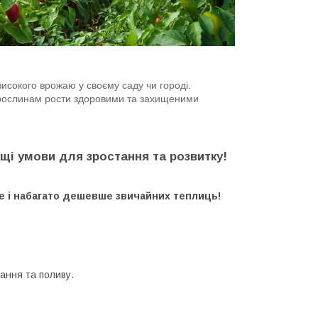
високого врожаю у своєму саду чи городі.
м рослинам рости здоровими та захищеними
щі умови для зростання та розвитку!
ше і набагато дешевше звичайних теплиць!
тання та поливу.