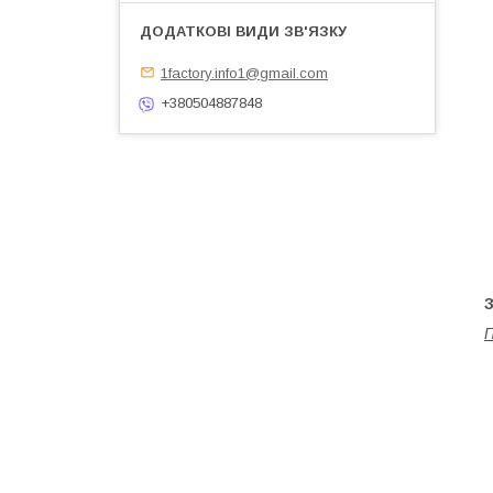
1factory.info1@gmail.com
+380504887848
З
П