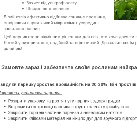
Захист від ультрафіолету
Швидке встановлення.
Білий колір ефективно відбиває сонячне проміння,
створюючи сприятливий мікроклімат усередині
зростання рослин.
Цей парник стане відмінним рішенням для всіх, хто хоче досягти 
Легкий у використанні, надійний та ефективний. Дозвольте свої
цілий рік!
Замовте зараз і забезпечте своїм рослинам найкра
авдяки парнику зростає врожайність на 20-30%. Він прості
окрокова установка парника:
Розкрити упаковку та розтягнути парник вздовж грядки.
Встромити гострі кінці парника в грунт і злегка утрамбувати.
Закріпити торцеві частини парника з невеликим натягом
Закріпити кліпсами матеріал на кінцях дуг для зручного підгор