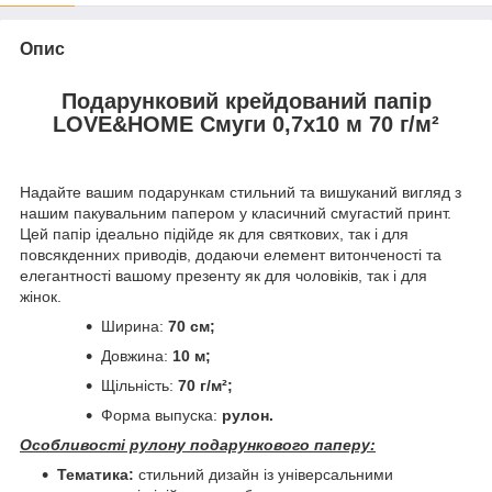
Опис
Подарунковий крейдований папір
LOVE&HOME Смуги 0,7х10 м 70 г/м²
Надайте вашим подарункам стильний та вишуканий вигляд з
нашим пакувальним папером у класичний смугастий принт.
Цей папір ідеально підійде як для святкових, так і для
повсякденних приводів, додаючи елемент витонченості та
елегантності вашому презенту як для чоловіків, так і для
жінок.
Ширина:
70 см;
Довжина:
10 м;
Щільність:
70 г/м²;
Форма выпуска:
рулон.
Особливості рулону подарункового паперу:
Тематика:
стильний дизайн із універсальними