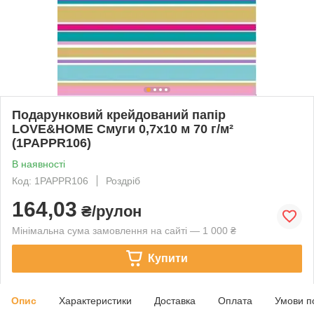
Подарунковий крейдований папір
LOVE&HOME Смуги 0,7х10 м 70 г/м²
(1PAPPR106)
В наявності
Код: 1PAPPR106
Роздріб
164,03
₴/рулон
Мінімальна сума замовлення на сайті — 1 000 ₴
Купити
Опис
Характеристики
Доставка
Оплата
Умови п