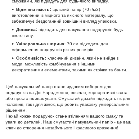
смужками, які підійдуть для будь-якого випадку.
Відмінна якість:
щільний папір (70 г/м2)
виготовлений із міцного та якісного матеріалу, що
забезпечує бездоганний зовнішній вигляд упаковки.
Довжина:
підходить для пакування подарунків будь-
якого типу.
Універсальна ширина:
70 см підходить для
оформлення подарунків різних розмірів.
Особливість:
класичний дизайн, який не вийде з
моди, можливість комбінування з іншими
декоративними елементами, такими як стрічки та банти.
Цей пакувальний папір стане чудовим вибором для
подарунків на Дні Народження, весілля, корпоративні свята
або просто як знак уваги. Смугастий дизайн підходить як для
чоловіків, так і для жінок, що робить упаковку універсальним
рішенням.
Нехай кожен подарунок стане втіленням вашого смаку та
уваги до деталей. Наш смугастий пакувальний папір - це ваш
ключ до створення незабутнього і красивого враження!