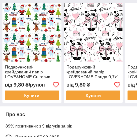
Подарунковий
Подарунковий
Под
крейдований папір
крейдований папір
крей
LOVE&HOME Сніговик
LOVE&HOME Панда 0,7х1
LOV
0,7х1 м 70 г/м²
м 70 г/м² (1PAPPR98)
м 70
9,80
9,80
від
₴/рулон
від
₴
від
(1PAPPR09)
Купити
Купити
Про нас
89% позитивних з 9 відгуків за рік