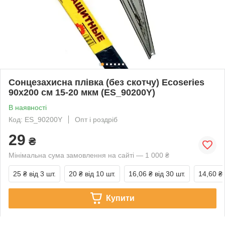
Сонцезахисна плівка (без скотчу) Ecoseries
90х200 см 15-20 мкм (ES_90200Y)
В наявності
Код: ES_90200Y
Опт і роздріб
29
₴
Мінімальна сума замовлення на сайті — 1 000 ₴
25 ₴
від 3 шт.
20 ₴
від 10 шт.
16,06 ₴
від 30 шт.
14,60 ₴
Купити