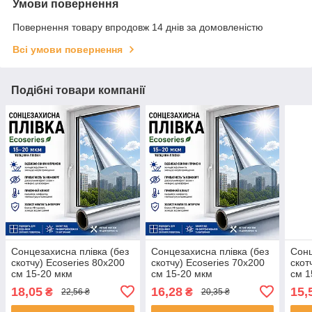
Умови повернення
Повернення товару впродовж 14 днів за домовленістю
Всі умови повернення
Подібні товари компанії
Сонцезахисна плівка (без
Сонцезахисна плівка (без
Сонц
скотчу) Ecoseries 80х200
скотчу) Ecoseries 70х200
скот
см 15-20 мкм
см 15-20 мкм
см 1
(ES_80200Y)
(ES_70200Y)
(ES
18,05
16,28
15,
₴
₴
22,56 ₴
20,35 ₴