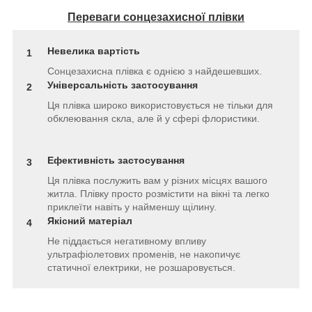
Переваги сонцезахисної плівки
Невелика вартість
1
Сонцезахисна плівка є однією з найдешевших.
Універсальність застосування
2
Ця плівка широко використовується не тільки для
обклеювання скла, але й у сфері флористики.
Ефективність застосування
3
Ця плівка послужить вам у різних місцях вашого
житла. Плівку просто розмістити на вікні та легко
приклеїти навіть у найменшу щілину.
Якісний матеріал
4
Не піддається негативному впливу
ультрафіолетових променів, не накопичує
статичної електрики, не розшаровується.