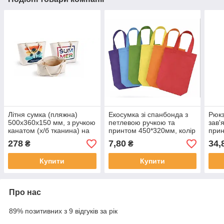
Літня сумка (пляжна)
Екосумка зі спанбонда з
Рюкз
500х360х150 мм, з ручкою
петлевою ручкою та
зав'
канатом (х/б тканина) на
принтом 450*320мм, колір
прин
блискавці з внутрішньою
в асортименті
278
7,80
34,
₴
₴
кишенею, принт у
асортименті
Купити
Купити
Про нас
89% позитивних з 9 відгуків за рік