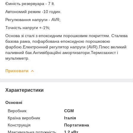
Ємність резервуара - 7 lt.
Автономий режим -10 годин.
Регулювання напруги - AVR;
Точність напруги +-1%;
Основа зі сталі з епоксидним порошковим покриттям. Сталева
базова рама, пофарбована епоксидною порошковою
фарбою.Електронний регулятор напруги (AVR).Плюс великий
паливний бак.Антивібраційні амортизатори.Термозахист і
мультиметр.
Приховати
Характеристики
Основні
Виробник
CGM
Країна виробник
Італія
Конструкція
Портативна
Максимальна потужність
1.2 кВт