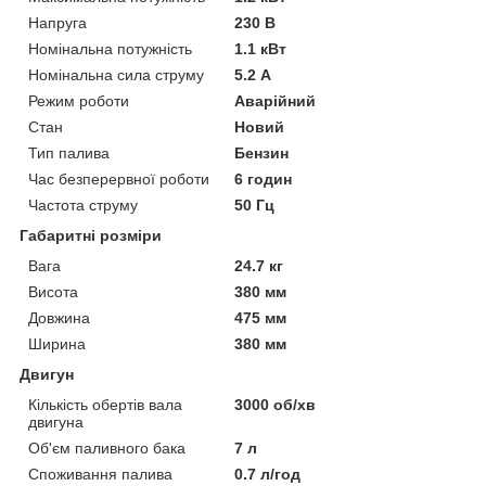
Напруга
230 В
Номінальна потужність
1.1 кВт
Номінальна сила струму
5.2 А
Режим роботи
Аварійний
Стан
Новий
Тип палива
Бензин
Час безперервної роботи
6 годин
Частота струму
50 Гц
Габаритні розміри
Вага
24.7 кг
Висота
380 мм
Довжина
475 мм
Ширина
380 мм
Двигун
Кількість обертів вала
3000 об/хв
двигуна
Об'єм паливного бака
7 л
Споживання палива
0.7 л/год