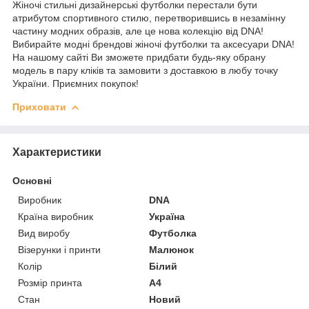
Жіночі стильні дизайнерські футболки перестали бути
атрибутом спортивного стилю, перетворившись в незамінну
частину модних образів, але це нова колекцію від DNA!
Вибирайте модні брендові жіночі футболки та аксесуари DNA!
На нашому сайті Ви зможете придбати будь-яку обрану
модель в пару кліків та замовити з доставкою в любу точку
України. Приємних покупок!
Приховати
Характеристики
Основні
Виробник
DNA
Країна виробник
Україна
Вид виробу
Футболка
Візерунки і принти
Малюнок
Колір
Білий
Розмір принта
А4
Стан
Новий