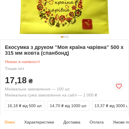
Екосумка з друком "Моя країна чарівна" 500 х
315 мм жовта (спанбонд)
Немає в наявності
Тільки опт
17,18
₴
Мінімальне замовлення — 100 шт.
Мінімальна сума замовлення на сайті — 1 000 ₴
16,18 ₴
від 500 шт.
14,70 ₴
від 1000 шт.
13,37 ₴
від 3000 ш
Опис
Характеристики
Доставка
Оплата
Умови п