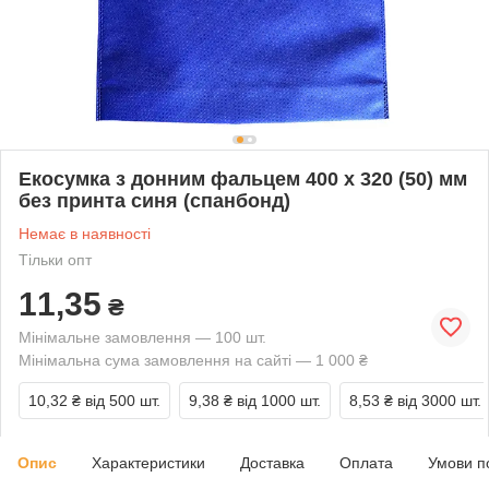
Екосумка з донним фальцем 400 х 320 (50) мм
без принта синя (спанбонд)
Немає в наявності
Тільки опт
11,35
₴
Мінімальне замовлення — 100 шт.
Мінімальна сума замовлення на сайті — 1 000 ₴
10,32 ₴
від 500 шт.
9,38 ₴
від 1000 шт.
8,53 ₴
від 3000 шт.
Опис
Характеристики
Доставка
Оплата
Умови п