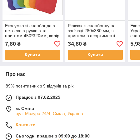
Екосумка зі спанбонда з
Рюкзак із спанбонду на
Екос
петлевою ручкою та
зав'язці 280х380 мм, з
Укра
принтом 450*320мм, колір
принтом в асортименті
спа
в асортименті
7,80
34,80
5,9
₴
₴
Купити
Купити
Про нас
89% позитивних з 9 відгуків за рік
Працює з 07.02.2025
м. Сміла
вул. Мазура 24/4, Сміла, Україна
Контакти
Сьогодні працює з 09:00 до 18:00