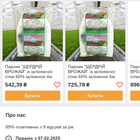
Парник “ЩЕРДРІЙ
Парник “ЩЕРДРІЙ
Пар
ВРОЖАЙ” із затіняючої
ВРОЖАЙ” із затіняючої
ВРОЖ
сітки 60% затінення 4м
сітки 60% затінення 6м
сітк
542,39
725,78
896
₴
₴
Купити
Купити
Про нас
89% позитивних з 9 відгуків за рік
Працює з 07.02.2025