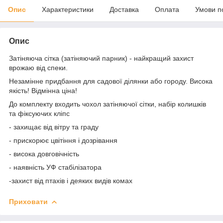
Опис
Характеристики
Доставка
Оплата
Умови п
Опис
Затіняюча сітка (затіняючий парник) - найкращий захист
врожаю від спеки.
Незамінне придбання для садової ділянки або городу. Висока
якість! Відмінна ціна!
До комплекту входить чохол затіняючої сітки, набір колишків
та фіксуючих кліпс
- захищає від вітру та граду
- прискорює цвітіння і дозрівання
- висока довговічність
- наявність УФ стабілізатора
-захист від птахів і деяких видів комах
Приховати