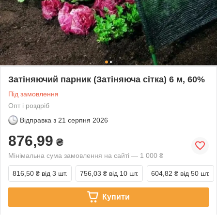
Затіняючий парник (Затіняюча сітка) 6 м, 60%
Під замовлення
Опт і роздріб
Відправка з
21 серпня 2026
876,99
₴
Мінімальна сума замовлення на сайті — 1 000 ₴
816,50 ₴
від 3 шт.
756,03 ₴
від 10 шт.
604,82 ₴
від 50 шт.
Купити