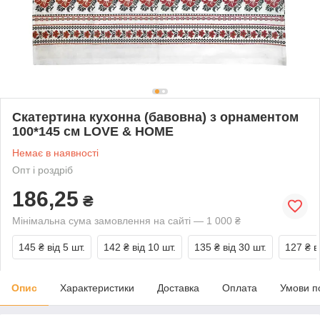
Скатертина кухонна (бавовна) з орнаментом
100*145 см LOVE & HOME
Немає в наявності
Опт і роздріб
186,25
₴
Мінімальна сума замовлення на сайті — 1 000 ₴
145 ₴
від 5 шт.
142 ₴
від 10 шт.
135 ₴
від 30 шт.
127 ₴
в
Опис
Характеристики
Доставка
Оплата
Умови п