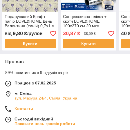
Подарунковий Крафт
Сонцезахисна плівка +
Сонц
папір LOVE&HOME День
скотч LOVE&HOME
ско
Валентина (синій) 0,7х1 м
100х270 см 20 мкм
100х
70 г/м² (1PAPPR113)
(LH100270R)
(LH
9,80
30,87
40
від
₴/рулон
₴
₴
38,59 ₴
Купити
Купити
Про нас
89% позитивних з 9 відгуків за рік
Працює з 07.02.2025
м. Сміла
вул. Мазура 24/4, Сміла, Україна
Контакти
Сьогодні вихідний
Показати весь графік роботи