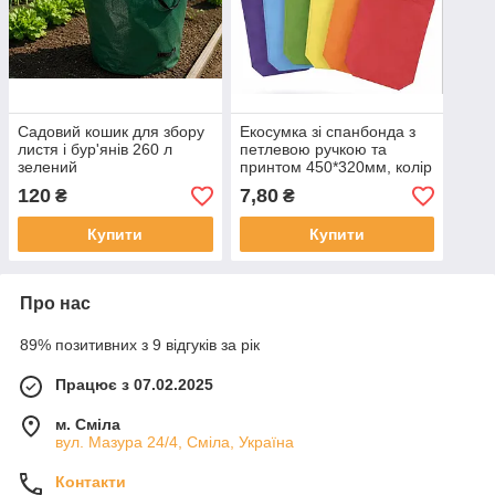
Садовий кошик для збору
Екосумка зі спанбонда з
листя і бур'янів 260 л
петлевою ручкою та
зелений
принтом 450*320мм, колір
в асортименті
120
7,80
₴
₴
Купити
Купити
Про нас
89% позитивних з 9 відгуків за рік
Працює з 07.02.2025
м. Сміла
вул. Мазура 24/4, Сміла, Україна
Контакти