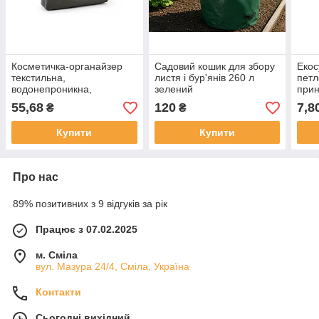
Косметичка-органайзер
Садовий кошик для збору
Екос
текстильна,
листя і бур'янів 260 л
петл
водонепроникна,
зелений
прин
240×165×95 мм
в ас
55,68
120
7,8
₴
₴
Купити
Купити
Про нас
89% позитивних з 9 відгуків за рік
Працює з 07.02.2025
м. Сміла
вул. Мазура 24/4, Сміла, Україна
Контакти
Сьогодні вихідний