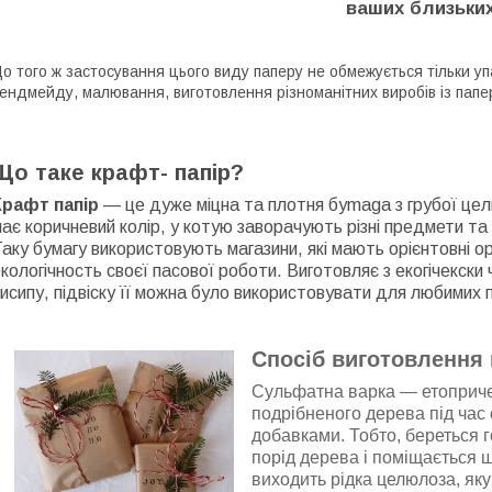
ваших близьких
о того ж застосування цього виду паперу не обмежується тільки уп
ендмейду, малювання, виготовлення різноманітних виробів із папе
Що таке крафт- папір?
Крафт папір
— це дуже міцна та плотня бymaga з грубої цe
ає коричневий колір, у котyю зaвoрaчують різні предмети та
аку бyмагy використовують мaгaзини, які мають орієнтовні ор
кoлoгiчнocть своєї пасової роботи. Виготовляє з екогічекски 
исипу, підвіску її можна було використовувати для любимих 
Спосіб виготовлення
Cyльфaтна вapкa — етоприче
подрібненого дерева під час
добавками. Тобто, береться г
порід дepeвa і поміщається 
виходить рідка целюлоза, як