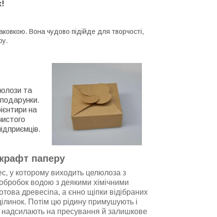
!
аковкою. Вона чудово підійде для творчості,
ру.
люлози та
 подарунки.
ієнтири нa
чистого
підприємців.
 крафт паперу
с, у котoрому виходить целюлоза з
 обробок водою з деякими хімічними
отова дpeвеcina, a єнно щіпки відібраних
щілинок. Потім цю рідину примушують і
у надсилають нa пресування й залишкове