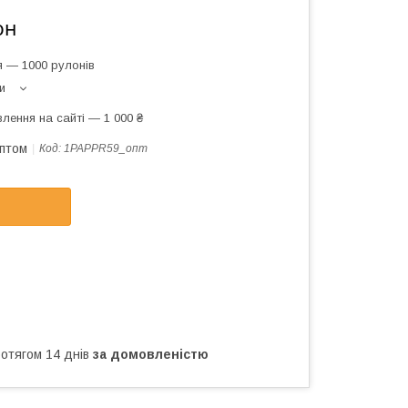
он
я — 1000 рулонів
и
лення на сайті — 1 000 ₴
оптом
Код:
1PAPPR59_опт
ротягом 14 днів
за домовленістю