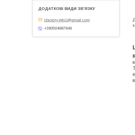
Д
1factory.info1@gmail.com
х
+380504887848
м
Т
е
в