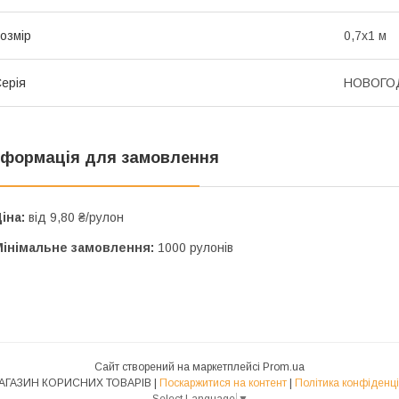
озмір
0,7х1 м
ерія
НОВОГО
нформація для замовлення
іна:
від 9,80 ₴/рулон
Мінімальне замовлення:
1000 рулонів
Сайт створений на маркетплейсі
Prom.ua
1-Й МАГАЗИН КОРИСНИХ ТОВАРІВ |
Поскаржитися на контент
|
Політика конфіденці