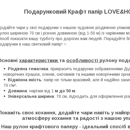
Подарунковий Крафт папір LOVE&HOM
одайте чари у свої подарунки з нашою чудовою різдвяною упако
улон шириною 70 см і різною довжиною (від 1-50 м) із чарівними 
посіб показати вашу турботу про дорогих вам людей. Порадуйте бл
одарунки в наш святковий папір
! ✨
Основні
характеристики
та
особливості
рулону пода
Різдвяна тематика
: прикрасить подарунки зображеннями Ді
новорічних іграшок, оленів, сніговиків та іншими новорічними ор
Відмінна якість
: папір не тільки красивий, але й надійно за
70 г/м².
Довжина
: нарізки від 1
м до 50 м
.
Універсальна ширина
: 70 см, підходить для оформлення різ
Покажіть своє кохання, додайте чари навіть у найп
атмосферу кохання та радості з нашою уп
Наш рулон крафтового паперу - ідеальний спосіб 