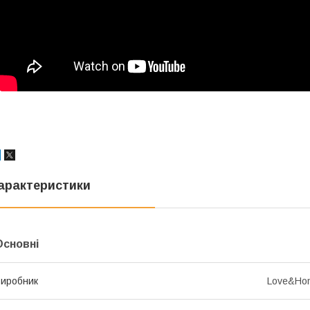
арактеристики
Основні
иробник
Love&Ho