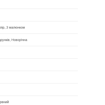
пір, З малюнком
рунків, Новорічна
рвний