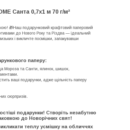
E Санта 0,7х1 м 70 г/м²
вкою! 🎁Наш подарунковий крафтовий паперовий
мотивами до Нового Року та Різдва — ідеальний
изьких і викличте посмішки, запакувавши
рункового паперу:
да Мороза та Санти, ялинок, шишок,
наментами.
хистить ваші подарунки, адже щільність паперу
них сюрпризів.
ростіші подарунки! Створіть незабутню
аковкою до Новорічних свят!
викликати теплу усмішку на обличчях