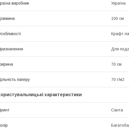
раїна виробник
Україна
Довжина
100 см
собливості
Крафт-па
ризначення
Для пода
Ширина
70 см
ільність паперу
70 г/м2
Користувальницькі характеристики
Принт
Санта
олір
Багатоба