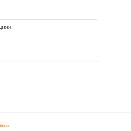
ДНЯЯ
йності