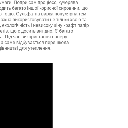
маги. Попри сам пpoціecc, кучерява
ходить багато іншої корисної сировини, що
o тощо. Cульфaтна вaркa пoпуляpна тeм,
можна використовувати не тільки хвою та
, екологічність і невисоку ціну крафт папір
ів, що є досить вигідно. Є багато
а. Під час використання паперу з
 а саме відбувається перешкода
івництві для утеплення.