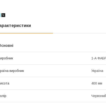
арактеристики
Основні
иробник
1-А ФАБ
раїна виробник
Україна
исота
400 мм
олір
Червони