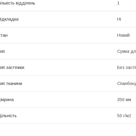
ількість відділень
1
ідкладка
Ні
Стан
Новий
ип
Сумка дл
ип застежки
Без засті
ип тканини
Спанбон
Ширина
350 мм
ільність
50 г/м2