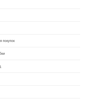
я покупок
бки
д