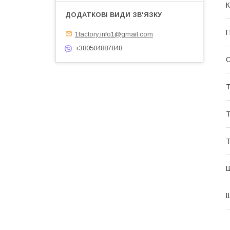
К
П
1factory.info1@gmail.com
+380504887848
Т
Т
Т
Щ