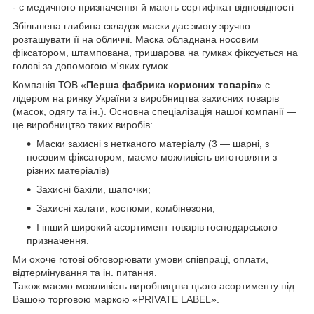
- є медичного призначення й мають сертифікат відповідності
Збільшена глибина складок маски дає змогу зручно
розташувати її на обличчі. Маска обладнана носовим
фіксатором, штампована, тришарова на гумках фіксується на
голові за допомогою м'яких гумок.
Компанія ТОВ «
Перша фабрика корисних товарів
» є
лідером на ринку України з виробництва захисних товарів
(масок, одягу та ін.). Основна спеціалізація нашої компанії —
це виробництво таких виробів:
Маски захисні з нетканого матеріалу (3 — шарні, з
носовим фіксатором, маємо можливість виготовляти з
різних матеріалів)
Захисні бахіли, шапочки;
Захисні халати, костюми, комбінезони;
І інший широкий асортимент товарів господарського
призначення.
Ми охоче готові обговорювати умови співпраці, оплати,
відтермінування та ін. питання.
Також маємо можливість виробництва цього асортименту під
Вашою торговою маркою «PRIVATE LABEL».