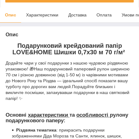
Опис
Характеристики
Доставка
Оплата
Умови п
Опис
Подарунковий крейдований папір
LOVE&HOME Шишки 0,7х30 м 70 г/м²
Додайте чари у свої подарунки з нашою чудовою різдвяною
упаковкою! 🎁Наш подарунковий паперовий рулон шириною
70 см і різною довжиною (від 1-50 м) із чарівними мотивами
до Нового Року та Різдва — ідеальний спосіб показати вашу
турботу про дорогих вам людей.Порадуйте близьких і
викличте посмішки, запакувавши подарунки в наш святковий
папір! ✨
Основні
характеристики
та
особливості
рулону
подарункового паперу:
Різдвяна тематика
: прикрасить подарунки
зображеннями Діда Мороза та Санти, ялинок, шишок,