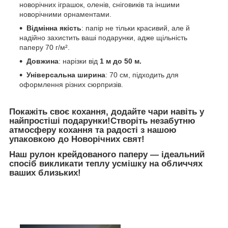
новорічних іграшок, оленів, сніговиків та іншими
новорічними орнаментами.
Відмінна якість
: папір не тільки красивий, але й
надійно захистить ваші подарунки, адже щільність
паперу 70 г/м².
Довжина
: нарізки від
1 м до 50 м.
Універсальна ширина
: 70 см, підходить для
оформлення різних сюрпризів.
Покажіть своє кохання, додайте чари навіть у
найпростіші подарунки!Створіть незабутню
атмосферу кохання та радості з нашою
упаковкою до Новорічних свят!
Наш рулон
крейдованого
паперу — ідеальний
спосіб викликати теплу усмішку на обличчях
ваших близьких!