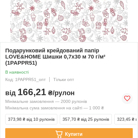
Подарунковий крейдований папір
LOVE&HOME Шишки 0,7х30 м 70 г/м²
(1PAPPR51)
В наявності
Код: 1PAPPR51_опт
Тільки опт
166,21
від
₴/рулон
Мінімальне замовлення — 2000 рулонів
Мінімальна сума замовлення на сайті — 1 000 ₴
373,98 ₴
від 10 рулонів
357,70 ₴
від 25 рулонів
323,45 ₴
в
Купити