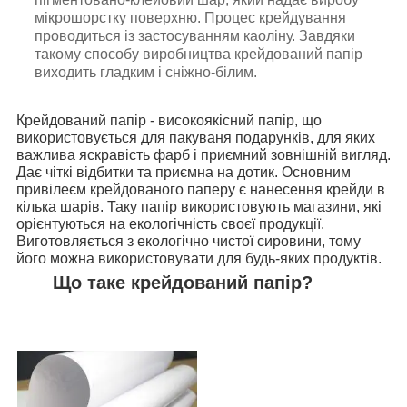
мікрошорстку поверхню. Процес крейдування
проводиться із застосуванням каоліну. Завдяки
такому способу виробництва крейдований папір
виходить гладким і сніжно-білим.
Крейдований папір - високоякісний папір, що
використовується для пакуваня подарунків, для яких
важлива яскравість фарб і приємний зовнішній вигляд.
Дає чіткі відбитки та приємна на дотик. Основним
привілеєм крейдованого паперу є нанесення крейди в
кілька шарів. Таку папір використовують магазини, які
орієнтуються на екологічність своєї продукції.
Виготовляється з екологічно чистої сировини, тому
його можна використовувати для будь-яких продуктів.
Що таке крейдований папір?