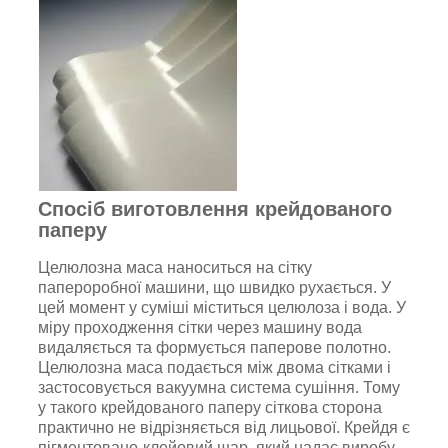
Спосіб виготовлення крейдованого
паперу
Целюлозна маса наноситься на сітку
папероробної машини, що швидко рухається. У
цей момент у суміші міститься целюлоза і вода. У
міру проходження сітки через машину вода
видаляється та формується паперове полотно.
Целюлозна маса подається між двома сітками і
застосовується вакуумна система сушіння. Тому
у такого крейдованого паперу сіткова сторона
практично не відрізняється від лицьової. Крейдя є
пігментовано-клейовий шар, який надає виробу