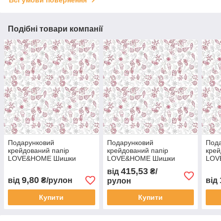
Подібні товари компанії
Подарунковий
Подарунковий
Под
крейдований папір
крейдований папір
крей
LOVE&HOME Шишки
LOVE&HOME Шишки
LOV
0,7х1 м 70 г/м²
0,7х30 м 70 г/м²
0,7х
415,53
від
₴/
(1PAPPR48)
(1PAPPR51)
(1P
9,80
від
₴/рулон
від
рулон
Купити
Купити