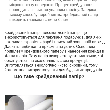
мікрошорстку поверхню. Процес крейдування
проводиться із застосуванням каоліну. Завдяки
такому способу виробництва крейдований папір
виходить гладким і сніжно-білим.
Крейдований папір - високоякісний папір, що
використовується для пакуваня подарунків, для яких
важлива яскравість фарб і приємний зовнішній вигляд.
Дає чіткі відбитки та приємна на дотик. Основним
привілеєм крейдованого паперу є нанесення крейди в
кілька шарів. Таку папір використовують магазини, які
орієнтуються на екологічність своєї продукції.
Виготовляється з екологічно чистої сировини, тому
його можна використовувати для будь-яких продуктів.
Що таке крейдований папір?