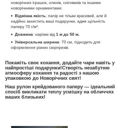
новорічних іграшок, оленів, сніговиків та іншими
новорічними орнаментами.
Відмінна якість
: папір не тільки красивий, але й
надійно захистить ваші подарунки, адже щільність
паперу 70 г/м².
Довжина
: нарізки від
1 м до 50 м.
Універсальна ширина
: 70 см, підходить для
оформлення різних сюрпризів.
Покажіть своє кохання, додайте чари навіть у
найпростіші подарунки!Створіть незабутню
атмосферу кохання та радості з нашою
упаковкою до Новорічних свят!
Наш рулон
крейдованого
паперу — ідеальний
спосіб викликати теплу усмішку на обличчях
ваших близьких!