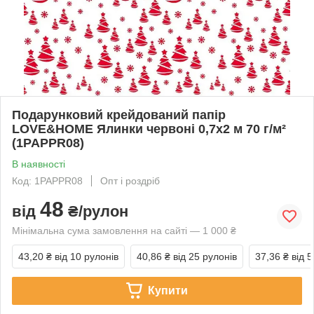
Подарунковий крейдований папір
LOVE&HOME Ялинки червоні 0,7х2 м 70 г/м²
(1PAPPR08)
В наявності
Код: 1PAPPR08
Опт і роздріб
48
від
₴/рулон
Мінімальна сума замовлення на сайті — 1 000 ₴
43,20 ₴
від 10 рулонів
40,86 ₴
від 25 рулонів
37,36 ₴
від 
Купити