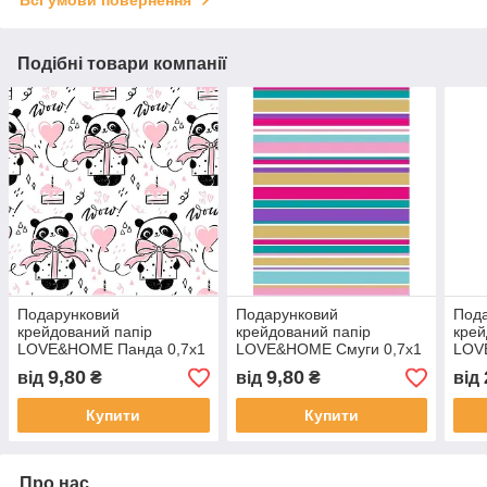
Подібні товари компанії
Подарунковий
Подарунковий
Под
крейдований папір
крейдований папір
крей
LOVE&HOME Панда 0,7х1
LOVE&HOME Смуги 0,7х1
LOV
м 70 г/м² (1PAPPR98)
м 70 г/м² (1PAPPR103)
черв
9,80
9,80
від
₴
від
₴
від
(1P
Купити
Купити
Про нас