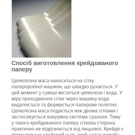
Спосіб виготовлення крейдованого
паперу
Целюлозна маса наноситься на сітку
папероробної машини, що швидко рухається. У
цей момент у суміші міститься целюлоза і вода. У
міру проходження сітки через машину вода
видаляється та формується паперове полотно.
Целюлозна маса подається між двома сітками і
застосовується вакуумна система сушіння. Тому
у такого крейдованого паперу сіткова сторона
практично не відрізняється від лицьової. Крейдя є
пігментовано-клейовий шар, який надає виробу