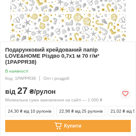
Подарунковий крейдований папір
LOVE&HOME Різдво 0,7х1 м 70 г/м²
(1PAPPR38)
В наявності
Код: 1PAPPR38
Опт і роздріб
27
від
₴/рулон
Мінімальна сума замовлення на сайті — 1 000 ₴
24,30 ₴
від 10 рулонів
22,98 ₴
від 25 рулонів
21,02 ₴
від 
Купити