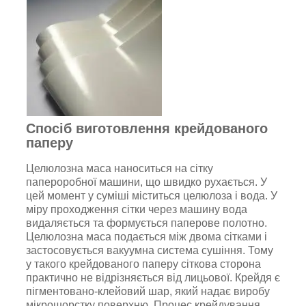
Спосіб виготовлення крейдованого
паперу
Целюлозна маса наноситься на сітку
папероробної машини, що швидко рухається. У
цей момент у суміші міститься целюлоза і вода. У
міру проходження сітки через машину вода
видаляється та формується паперове полотно.
Целюлозна маса подається між двома сітками і
застосовується вакуумна система сушіння. Тому
у такого крейдованого паперу сіткова сторона
практично не відрізняється від лицьової. Крейдя є
пігментовано-клейовий шар, який надає виробу
мікрошорстку поверхню. Процес крейдування