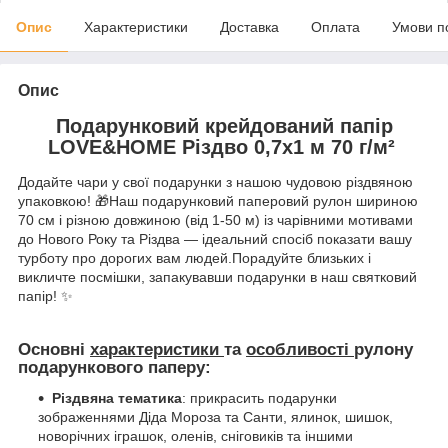
Опис
Характеристики
Доставка
Оплата
Умови п
Опис
Подарунковий крейдований папір
LOVE&HOME Різдво 0,7х1 м 70 г/м²
Додайте чари у свої подарунки з нашою чудовою різдвяною
упаковкою! 🎁Наш подарунковий паперовий рулон шириною
70 см і різною довжиною (від 1-50 м) із чарівними мотивами
до Нового Року та Різдва — ідеальний спосіб показати вашу
турботу про дорогих вам людей.Порадуйте близьких і
викличте посмішки, запакувавши подарунки в наш святковий
папір! ✨
Основні
характеристики
та
особливості
рулону
подарункового паперу:
Різдвяна тематика
: прикрасить подарунки
зображеннями Діда Мороза та Санти, ялинок, шишок,
новорічних іграшок, оленів, сніговиків та іншими