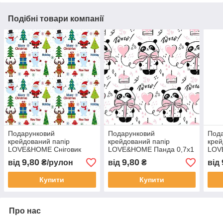
Подібні товари компанії
Подарунковий
Подарунковий
Под
крейдований папір
крейдований папір
крей
LOVE&HOME Сніговик
LOVE&HOME Панда 0,7х1
LOV
0,7х1 м 70 г/м²
м 70 г/м² (1PAPPR98)
м 70
9,80
9,80
від
₴/рулон
від
₴
від
(1PAPPR09)
Купити
Купити
Про нас