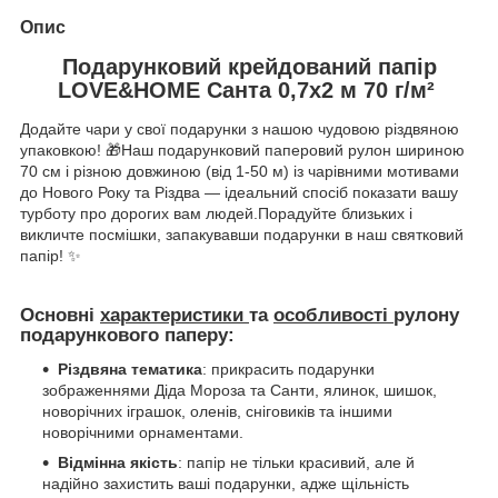
Опис
Подарунковий крейдований папір
LOVE&HOME Санта 0,7х2 м 70 г/м²
Додайте чари у свої подарунки з нашою чудовою різдвяною
упаковкою! 🎁Наш подарунковий паперовий рулон шириною
70 см і різною довжиною (від 1-50 м) із чарівними мотивами
до Нового Року та Різдва — ідеальний спосіб показати вашу
турботу про дорогих вам людей.Порадуйте близьких і
викличте посмішки, запакувавши подарунки в наш святковий
папір! ✨
Основні
характеристики
та
особливості
рулону
подарункового паперу:
Різдвяна тематика
: прикрасить подарунки
зображеннями Діда Мороза та Санти, ялинок, шишок,
новорічних іграшок, оленів, сніговиків та іншими
новорічними орнаментами.
Відмінна якість
: папір не тільки красивий, але й
надійно захистить ваші подарунки, адже щільність