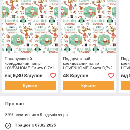
Подарунковий
Подарунковий
Под
крейдований папір
крейдований папір
крей
LOVE&HOME Санта 0,7х1
LOVE&HOME Санта 0,7х2
LOV
м 70 г/м² (1PAPPR43)
м 70 г/м² (1PAPPR44)
м 70
9,80
48
від
₴/рулон
₴/рулон
від
Купити
Купити
Про нас
89% позитивних з 9 відгуків за рік
Працює з 07.02.2025