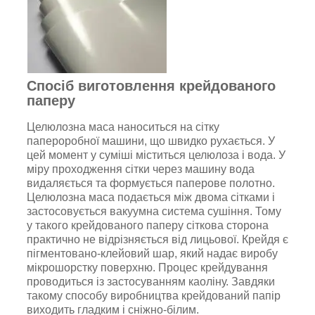
Спосіб виготовлення крейдованого
паперу
Целюлозна маса наноситься на сітку
папероробної машини, що швидко рухається. У
цей момент у суміші міститься целюлоза і вода. У
міру проходження сітки через машину вода
видаляється та формується паперове полотно.
Целюлозна маса подається між двома сітками і
застосовується вакуумна система сушіння. Тому
у такого крейдованого паперу сіткова сторона
практично не відрізняється від лицьової. Крейдя є
пігментовано-клейовий шар, який надає виробу
мікрошорстку поверхню. Процес крейдування
проводиться із застосуванням каоліну. Завдяки
такому способу виробництва крейдований папір
виходить гладким і сніжно-білим.