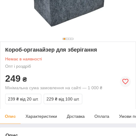
Короб-органайзер для зберігання
Немає в наявності
Опт і роздріб
249
₴
Мінімальна сума замовлення на сайті — 1 000 ₴
239 ₴
від 20 шт.
229 ₴
від 100 шт.
Опис
Характеристики
Доставка
Оплата
Умови п
Опис