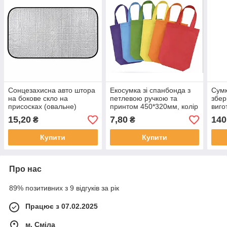
Сонцезахисна авто штора
Екосумка зі спанбонда з
Сумк
на бокове скло на
петлевою ручкою та
збер
присосках (овальне)
принтом 450*320мм, колір
виго
270х440мм
в асортименті
марк
15,20
7,80
140
₴
₴
220
Купити
Купити
Про нас
89% позитивних з 9 відгуків за рік
Працює з 07.02.2025
м. Сміла