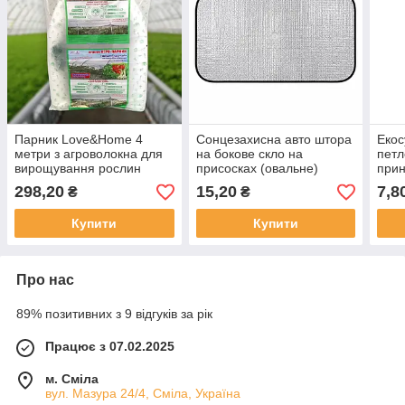
Парник Love&Home 4
Сонцезахисна авто штора
Екос
метри з агроволокна для
на бокове скло на
петл
вирощування рослин
присосках (овальне)
прин
270х440мм
в ас
298,20
15,20
7,8
₴
₴
Купити
Купити
Про нас
89% позитивних з 9 відгуків за рік
Працює з 07.02.2025
м. Сміла
вул. Мазура 24/4, Сміла, Україна