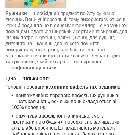
Рушники
— необхідний предмет побуту сучасної
людини. Вони універсальні, тому використовуються в
кожній родині та не в одному екземплярі. У магазинах
покупцям надається широкий асортимент виробів для
різних потреб: кухонні, пляжні, банні, для рук, ніг,
дитячі тощо. Тканини для їхнього пошиття
використовуються різні, але багато сучасних
матеріалів почали витісняти класичні. Однак є один
тип рушників, який не втрачає поширеності
—
вафельні рушники
.
Ціна — тільки опт!
Головні переваги
кухонних вафельних рушників
:
найважливіша перевага вафельних рушників
— натуральність, оскільки вони складаються зі
100% бавовни;
структура вафельної тканини дає змогу
протирати нею будь-які поверхні, не залишаючи
слідів або ворсинок. Ця властивість матеріалу
найпопулярніша в ресторанах, барах, готелях,