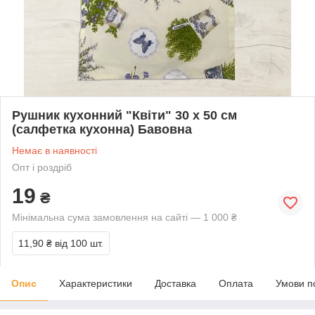
Рушник кухонний "Квіти" 30 х 50 см
(салфетка кухонна) Бавовна
Немає в наявності
Опт і роздріб
19
₴
Мінімальна сума замовлення на сайті — 1 000 ₴
11,90 ₴
від 100 шт.
Опис
Характеристики
Доставка
Оплата
Умови п