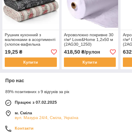
Рушник кухонний з
Агроволокно покривне 30
Агро
малюнками в асортименті
г/м² Love&Home 1,2х50 м
г/м²
(хлопок-вафельна
(2AG30_1250)
(2A
тканина) 260х410 мм
19,25
418,50
632
₴
₴/рулон
Купити
Купити
Про нас
89% позитивних з 9 відгуків за рік
Працює з 07.02.2025
м. Сміла
вул. Мазура 24/4, Сміла, Україна
Контакти